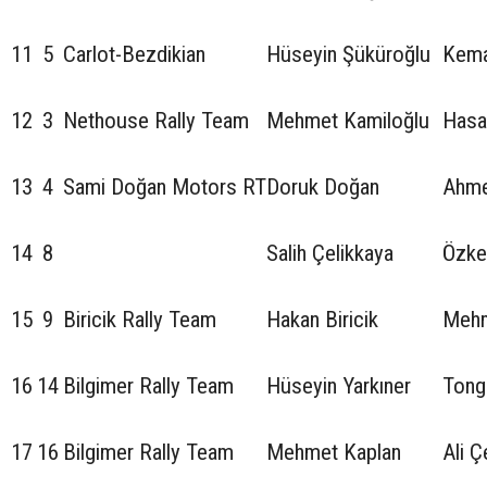
11
5
Carlot-Bezdikian
Hüseyin Şüküroğlu
Kema
12
3
Nethouse Rally Team
Mehmet Kamiloğlu
Hasa
13
4
Sami Doğan Motors RT
Doruk Doğan
Ahme
14
8
Salih Çelikkaya
Özke
15
9
Biricik Rally Team
Hakan Biricik
Mehm
16
14
Bilgimer Rally Team
Hüseyin Yarkıner
Tong
17
16
Bilgimer Rally Team
Mehmet Kaplan
Ali Ç