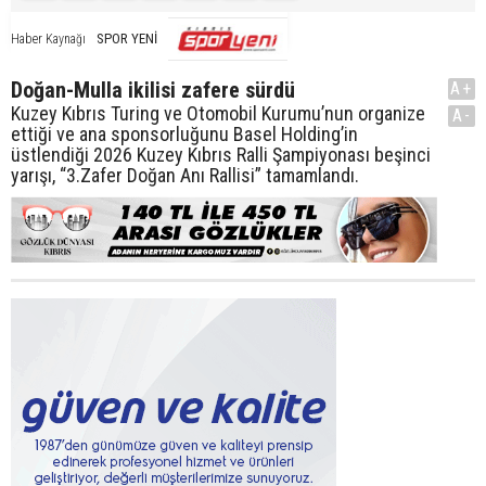
SPOR YENİ
Haber Kaynağı
Doğan-Mulla ikilisi zafere sürdü
A+
Kuzey Kıbrıs Turing ve Otomobil Kurumu’nun organize
A-
ettiği ve ana sponsorluğunu Basel Holding’in
üstlendiği 2026 Kuzey Kıbrıs Ralli Şampiyonası beşinci
yarışı, “3.Zafer Doğan Anı Rallisi” tamamlandı.