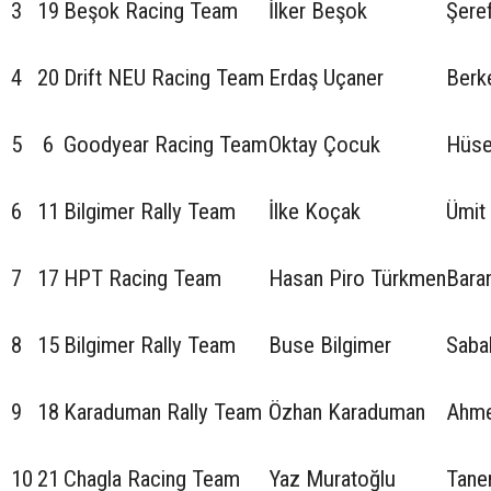
3
19
Beşok Racing Team
İlker Beşok
Şere
4
20
Drift NEU Racing Team
Erdaş Uçaner
Berk
5
6
Goodyear Racing Team
Oktay Çocuk
Hüse
6
11
Bilgimer Rally Team
İlke Koçak
Ümit
7
17
HPT Racing Team
Hasan Piro Türkmen
Bara
8
15
Bilgimer Rally Team
Buse Bilgimer
Sabah
9
18
Karaduman Rally Team
Özhan Karaduman
Ahme
10
21
Chagla Racing Team
Yaz Muratoğlu
Tane