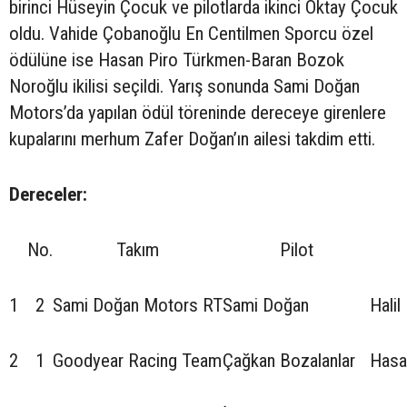
birinci Hüseyin Çocuk ve pilotlarda ikinci Oktay Çocuk
oldu. Vahide Çobanoğlu En Centilmen Sporcu özel
ödülüne ise Hasan Piro Türkmen-Baran Bozok
Noroğlu ikilisi seçildi. Yarış sonunda Sami Doğan
Motors’da yapılan ödül töreninde dereceye girenlere
kupalarını merhum Zafer Doğan’ın ailesi takdim etti.
Dereceler:
No.
Takım
Pilot
1
2
Sami Doğan Motors RT
Sami Doğan
Halil
2
1
Goodyear Racing Team
Çağkan Bozalanlar
Hasa