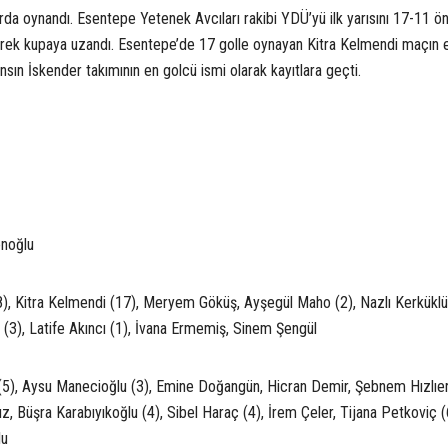
arda oynandı. Esentepe Yetenek Avcıları rakibi YDÜ’yü ilk yarısını 17-11 ö
ek kupaya uzandı. Esentepe’de 17 golle oynayan Kitra Kelmendi maçın 
sın İskender takımının en golcü ismi olarak kayıtlara geçti.
S
enoğlu
), Kitra Kelmendi (17), Meryem Göküş, Ayşegül Maho (2), Nazlı Kerküklü
 (3), Latife Akıncı (1), İvana Ermemiş, Sinem Şengül
5), Aysu Manecioğlu (3), Emine Doğangün, Hicran Demir, Şebnem Hızlıer
z, Büşra Karabıyıkoğlu (4), Sibel Haraç (4), İrem Çeler, Tijana Petkoviç (
lu