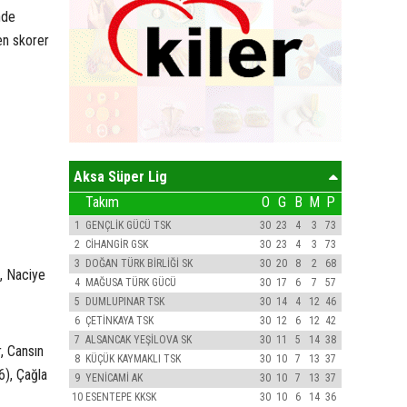
nde
en skorer
Aksa Süper Lig
Takım
O
G
B
M
P
1
GENÇLİK GÜCÜ TSK
30
23
4
3
73
2
CİHANGİR GSK
30
23
4
3
73
3
DOĞAN TÜRK BİRLİĞİ SK
30
20
8
2
68
, Naciye
4
MAĞUSA TÜRK GÜCÜ
30
17
6
7
57
5
DUMLUPINAR TSK
30
14
4
12
46
6
ÇETİNKAYA TSK
30
12
6
12
42
7
ALSANCAK YEŞİLOVA SK
30
11
5
14
38
, Cansın
8
KÜÇÜK KAYMAKLI TSK
30
10
7
13
37
6), Çağla
9
YENİCAMİ AK
30
10
7
13
37
10
ESENTEPE KKSK
30
10
6
14
36