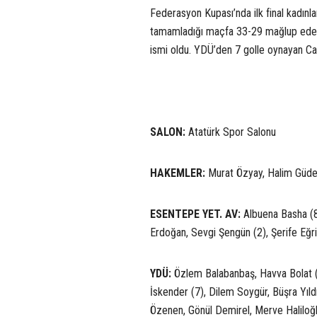
Federasyon Kupası’nda ilk final kadınl
tamamladığı maçfa 33-29 mağlup eder
ismi oldu. YDÜ’den 7 golle oynayan Can
SALON:
Atatürk Spor Salonu
HAKEMLER:
Murat Özyay, Halim Güd
ESENTEPE YET. AV:
Albuena Basha (8
Erdoğan, Sevgi Şengün (2), Şerife Eğri
YDÜ:
Özlem Balabanbaş, Havva Bolat (
İskender (7), Dilem Soygür, Büşra Yıldı
Özenen, Gönül Demirel, Merve Haliloğ