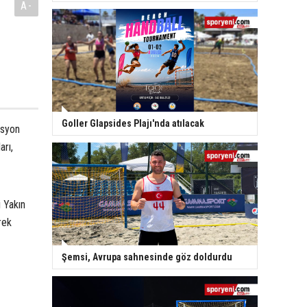
A-
Goller Glapsides Plajı'nda atılacak
asyon
rı,
i Yakın
rek
Şemsi, Avrupa sahnesinde göz doldurdu