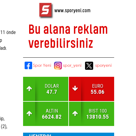
4-11 önde
lp
adı.
DOLAR
EURO
47.7
55.06
ALTIN
BIST 100
6624.82
13810.55
ip,
(2),