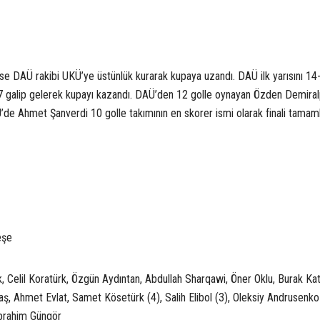
ise DAÜ rakibi UKÜ’ye üstünlük kurarak kupaya uzandı. DAÜ ilk yarısını 1
 galip gelerek kupayı kazandı. DAÜ’den 12 golle oynayan Özden Demira
’de Ahmet Şanverdi 10 golle takımının en skorer ismi olarak finali tamaml
eşe
k, Celil Koratürk, Özgün Aydıntan, Abdullah Sharqawi, Öner Oklu, Burak Kat
, Ahmet Evlat, Samet Kösetürk (4), Salih Elibol (3), Oleksiy Andrusenko 
brahim Güngör