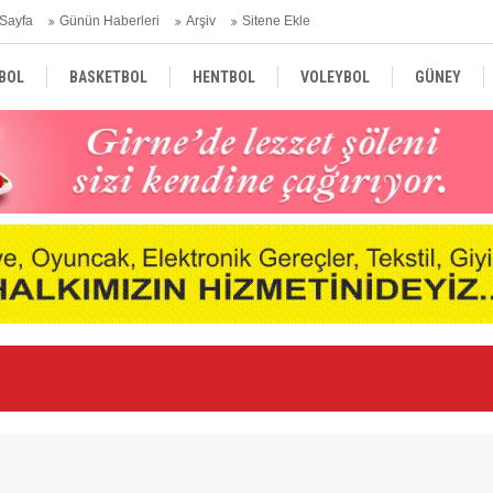
Sayfa
Günün Haberleri
Arşiv
Sitene Ekle
BOL
BASKETBOL
HENTBOL
VOLEYBOL
GÜNEY
TÜRKİYE
AVRUPA
DÜNYA
“K