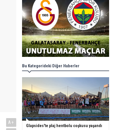
Bu Kategorideki Diğer Haberler
A+
Glapsides'te plaj hentbolu coşkusu yaşandı