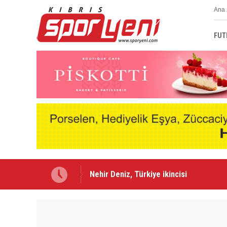
Ana 
FUT
Lefke'de Levent Eriş dönemi