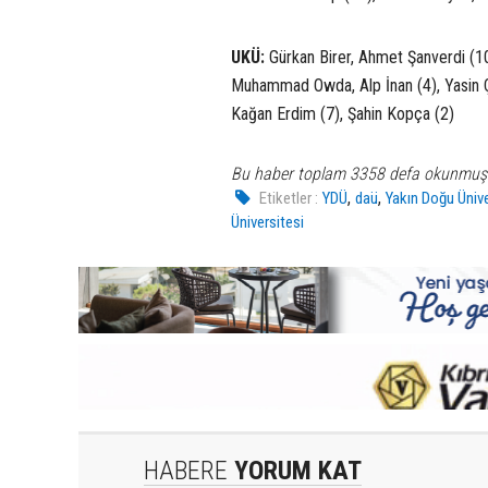
UKÜ:
Gürkan Birer, Ahmet Şanverdi (10
Muhammad Owda, Alp İnan (4), Yasin Ç
Kağan Erdim (7), Şahin Kopça (2)
Bu haber toplam 3358 defa okunmuş
,
,
Etiketler :
YDÜ
daü
Yakın Doğu Ünive
Üniversitesi
HABERE
YORUM KAT