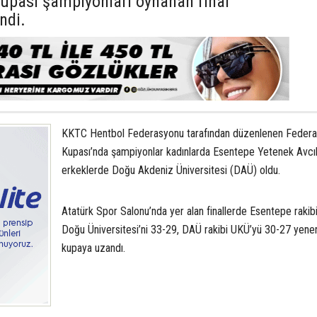
upası şampiyonları oynanan final
ndi.
KKTC Hentbol Federasyonu tarafından düzenlenen Feder
Kupası’nda şampiyonlar kadınlarda Esentepe Yetenek Avcıla
erkeklerde Doğu Akdeniz Üniversitesi (DAÜ) oldu.
Atatürk Spor Salonu’nda yer alan finallerde Esentepe rakib
Doğu Üniversitesi’ni 33-29, DAÜ rakibi UKÜ’yü 30-27 yene
kupaya uzandı.