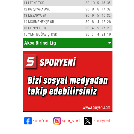
11
LEFKE TSK
30
10
5
15
35
12
KARŞIYAKA ASK
30
8
8
14
32
13
MESARYA SK
30
9
5
16
32
14
MORMENEKŞE GB
30
8
4
18
28
15
GÖNYELİ SK
30
4
9
17
21
16
YENİ BOĞAZİÇİ DSK
30
5
4
21
19
Aksa Birinci Lig