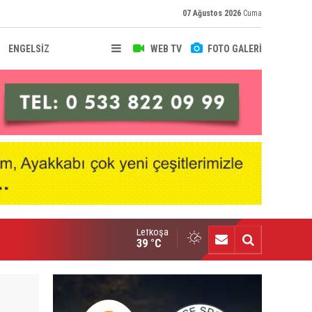
07 Ağustos 2026
Cuma
ENGELSİZ
WEB TV
FOTO GALERİ
Lefkoşa
ıbrıs’ta kemeri kazanan üçüncü kişiyim”
39 °C