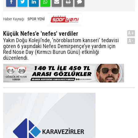
SPOR YENİ
Haber Kaynağı
Küçük Nefes'e 'nefes' verdiler
A+
Yakın Doğu Koleji’nde, 'nöroblastom kanseri' tedavisi
A-
gören 6 yaşındaki Nefes Demirpençe’ye yardım için
Red Nose Day (Kırmızı Burun Günü) etkinliği
düzenlendi.