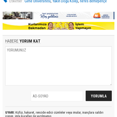
,
,
Etiketler :
Girne Üniversitesi
Yakın Doğu Koleji
nefes demirpençe
HABERE
YORUM KAT
UYARI:
Küfür, hakaret, rencide edici cümleler veya imalar, inançlara saldırı
içeren, imla kuralları ile yazılmamış,