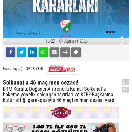
16:25
04 Ağustos 2026
SPOR YENİ
Haber Kaynağı
Solkanat'a 46 maç men cezası!
A+
BTM Kurulu, Doğancı Antrenörü Kemal Solkanat'a
A-
hakeme yönelik saldırgan tavırları ve KTFF Başkanına
küfür ettiği gerekçesiyle 46 maçtan men cezası verdi.