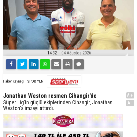
14:32
04 Ağustos 2026
SPOR YENİ
Haber Kaynağı
Jonathan Weston resmen Cihangir'de
A+
Süper Lig'in güçlü ekiplerinden Cihangir, Jonathan
A-
Weston'a imzayı attırdı.