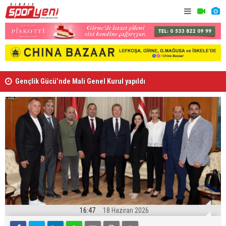
Gençlik Gücü’nde Mali Genel Kurul yapıldı
Kaymaklı h
16:47
18 Haziran 2026