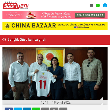
Gençlik Gücü kampa girdi
Ndiaye re
15:11
19 Eylül 2022