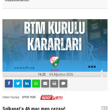
onaylanmamaktadır.
16:25
04 Ağustos 2026
SPOR YENİ
Haber Kaynağı
Solkanat'a 46 maç men cezası!
A+