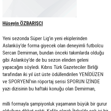
Hüseyin ÖZBARIŞCI
Yeni sezonda Süper Lig’in yeni ekiplerinden
Aslanköy’de forma giyecek olan deneyimli futbolcu
Sercan Demirman, bundan önceki takımlarda olduğu
gibi Aslanköy’de de bu sezon elinden geleni
yapacağını söyledi. Kıbrıs Türk Gazeteciler Birliği
tarafından iki yıl üst üste ödüllendirilen YENİDÜZEN
ve SPORYENİ’nin röportaj serisi SPORUN İZİNDE
yazı dizisinin bu haftaki konuğu olan Demirman,
milli formayla şampiyonluk yaşamanın büyük bir gurur
olduğuna dikkat çekti. Kafile olarak İtalya’da çok iyi bir