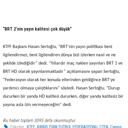
“BRT 2’nin yayın kalitesi çok düşük”
KTFF Başkanı Hasan Sertoğlu, “BRT’nin yayın politikası beni
ilgilendirmez, beni ilgilendiren dünya bizi izlerken nasıl ve ne
şekilde izlediğidir” dedi. “Yıllardır maç naklen yayınları BRT 1 ve
BRT HD olarak yayınlanmaktadır” açıklamasını yapan Sertoğlu,
“Federasyon olarak her konuda ellerinden geldiğince BRT’ye
yardımcı olmaya çalıştıklarını” söyledi. Hasan Sertoğlu, “Durup
dururken bir yanda HD kalitesi dururken, diğer yanda kalitesiz bir
yayına asla izin vermeyeceğim” dedi.
Bu haber toplam 3095 defa okunmuştur
,
,
,
Etiketler :
KTFF
KIBRIS TÜRK FUTBOL FEDERASYONU
CTFA
Cyprus