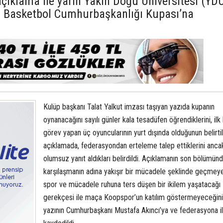
açıklama ile yarın Yakın Doğu Üniversitesi (YD
n Basketbol Cumhurbaşkanlığı Kupası’na
Kulüp başkanı Talat Yalkut imzası taşıyan yazıda kupanın
oynanacağını sayılı günler kala tesadüfen öğrendiklerini, ilk
görev yapan üç oyuncularının yurt dışında olduğunun belirtil
açıklamada, federasyondan erteleme talep ettiklerini anca
olumsuz yanıt aldıkları belirdildi. Açıklamanın son bölümün
karşılaşmanın adına yakışır bir mücadele şeklinde geçmey
spor ve mücadele ruhuna ters düşen bir ikilem yaşatacağı
gerekçesi ile maça Koopspor’un katılım göstermeyeceğini
yazının Cumhurbaşkanı Mustafa Akıncı’ya ve federasyona ile