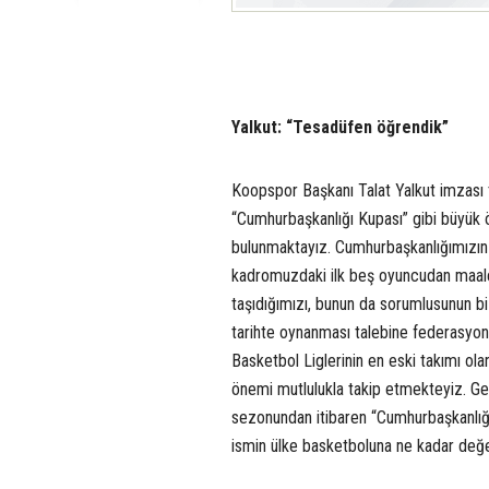
Yalkut: “Tesadüfen öğrendik”
Koopspor Başkanı Talat Yalkut imzası t
“Cumhurbaşkanlığı Kupası” gibi büyük 
bulunmaktayız. Cumhurbaşkanlığımızın a
kadromuzdaki ilk beş oyuncudan maale
taşıdığımızı, bunun da sorumlusunun bi
tarihte oynanması talebine federasyo
Basketbol Liglerinin en eski takımı o
önemi mutlulukla takip etmekteyiz. G
sezonundan itibaren “Cumhurbaşkanlığı
ismin ülke basketboluna ne kadar değer