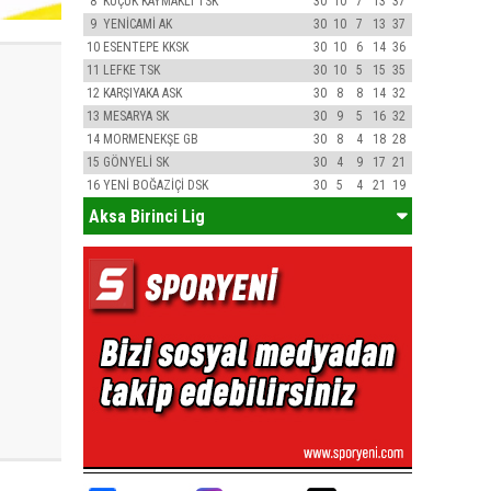
8
KÜÇÜK KAYMAKLI TSK
30
10
7
13
37
9
YENİCAMİ AK
30
10
7
13
37
10
ESENTEPE KKSK
30
10
6
14
36
11
LEFKE TSK
30
10
5
15
35
12
KARŞIYAKA ASK
30
8
8
14
32
13
MESARYA SK
30
9
5
16
32
14
MORMENEKŞE GB
30
8
4
18
28
15
GÖNYELİ SK
30
4
9
17
21
16
YENİ BOĞAZİÇİ DSK
30
5
4
21
19
Aksa Birinci Lig