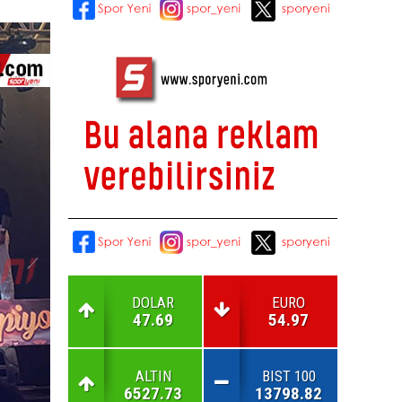
DOLAR
EURO
47.69
54.97
ALTIN
BIST 100
6527.73
13798.82