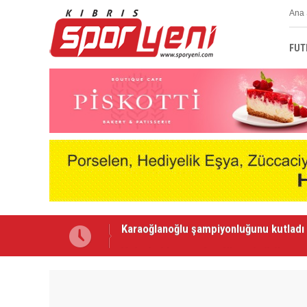
Ana 
FUT
Voleybolda transfer dönemi sürüyor