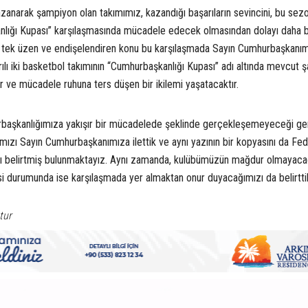
narak şampiyon olan takımımız, kazandığı başarıların sevincini, bu sez
lığı Kupası” karşılaşmasında mücadele edecek olmasından dolayı daha b
i tek üzen ve endişelendiren konu bu karşılaşmada Sayın Cumhurbaşkanım
ılı iki basketbol takımının “Cumhurbaşkanlığı Kupası” adı altında mevcut ş
 ve mücadele ruhuna ters düşen bir ikilemi yaşatacaktır.
rbaşkanlığımıza yakışır bir mücadelede şeklinde gerçekleşemeyeceği g
mızı Sayın Cumhurbaşkanımıza ilettik ve aynı yazının bir kopyasını da Fe
ı belirtmiş bulunmaktayız. Aynı zamanda, kulübümüzün mağdur olmayacağı
si durumunda ise karşılaşmada yer almaktan onur duyacağımızı da belirttik
S
tur