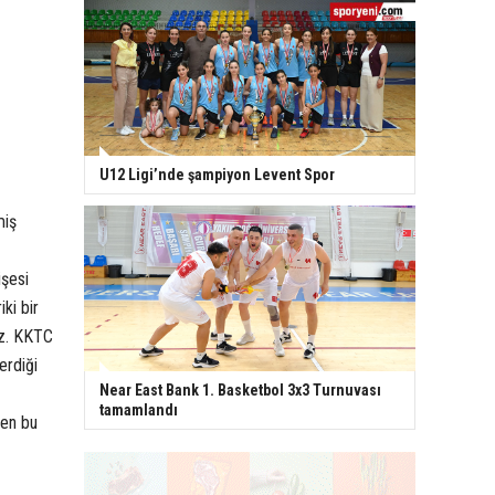
U12 Ligi’nde şampiyon Levent Spor
miş
işesi
ki bir
ız. KKTC
erdiği
Near East Bank 1. Basketbol 3x3 Turnuvası
tamamlandı
ken bu