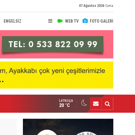
07 Ağustos 2026
Cuma
ENGELSİZ
WEB TV
FOTO GALERİ
Lefkoşa
nçlik Gücü kampa girdi
20 °C