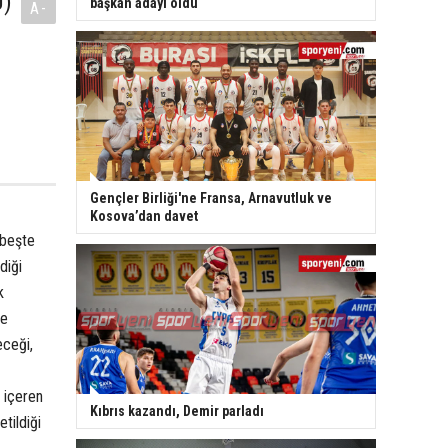
Ü)
başkan adayı oldu
A-
Gençler Birliği'ne Fransa, Arnavutluk ve
Kosova’dan davet
 beşte
diği
k
de
eceği,
 içeren
Kıbrıs kazandı, Demir parladı
tildiği