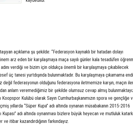
kaydedildi.
aşıyan açıklama şu şekilde: “Federasyon kaynaklı bir hatadan dolayı
önem arz eden bir karşılaşmaya maça sayılı günler kala tesadüfen öğren
dını verdiği ve bizim için oldukça önemli bir karşılaşmaya çıkabilecek
sef üç tanesi yurtdışında bulunmaktadır. Bu karşılaşmaya çıkamama end
z değil federasyonun olduğunu federasyona iletmemize karşın, maçın ileri
ndan anlam veremediğimiz bir şekilde olumsuz cevap almış bulunmaktay
lan Koopspor Kulübü olarak Sayın Cumhurbaşkanımızın spora ve gençliğe v
eçmiş yıllarda “Süper Kupa” adı altında oynanan müsabakanın 2015-2016
 Kupası” adı altında oynanması bizlere büyük heyecan ve mutluluk katar
 ve itibar kazandırdığının farkındayız.