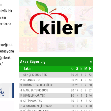
on
üyük bir
ızın
artlarda
erçeğinde
derasyona
 ileriki
Aksa Süper Lig
.”
Takım
O
G
B
M
P
1
GENÇLİK GÜCÜ TSK
30
23
4
3
73
2
CİHANGİR GSK
30
23
4
3
73
3
DOĞAN TÜRK BİRLİĞİ SK
30
20
8
2
68
4
MAĞUSA TÜRK GÜCÜ
30
17
6
7
57
5
DUMLUPINAR TSK
30
14
4
12
46
6
ÇETİNKAYA TSK
30
12
6
12
42
7
ALSANCAK YEŞİLOVA SK
30
11
5
14
38