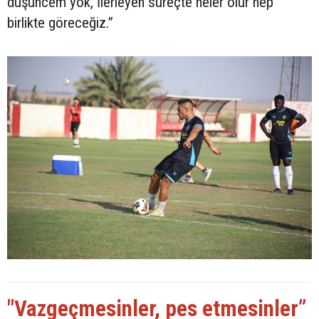
düşüncem yok, İlerleyen süreçte neler olur hep
birlikte göreceğiz.”
"Vazgeçmesinler, pes etmesinler”