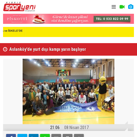
Aslanköy'de yurt dışı kampı yarın başlıyor
Gollü maçl
21:06
08 Nisan 2017