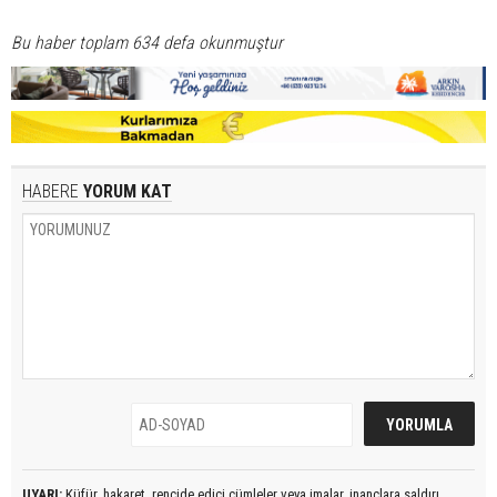
Bu haber toplam 634 defa okunmuştur
HABERE
YORUM KAT
UYARI:
Küfür, hakaret, rencide edici cümleler veya imalar, inançlara saldırı