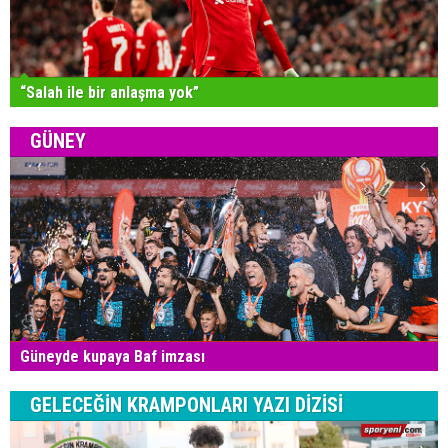
“Salah ile bir anlaşma yok”
GÜNEY
Güneyde kupaya Baf imzası
GELECEĞİN KRAMPONLARI YAZI DİZİSİ