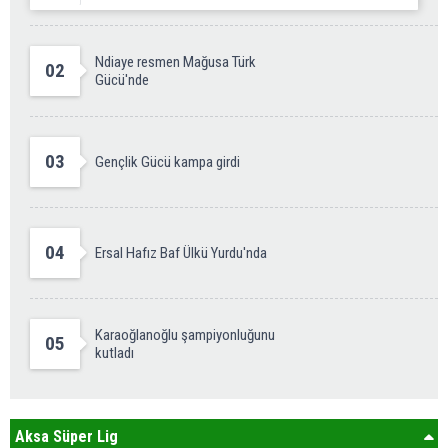
Ndiaye resmen Mağusa Türk
02
Gücü'nde
03
Gençlik Gücü kampa girdi
04
Ersal Hafız Baf Ülkü Yurdu'nda
Karaoğlanoğlu şampiyonluğunu
05
kutladı
Aksa Süper Lig