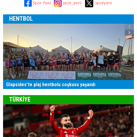
HENTBOL
Glapsides'te plaj hentbolu coşkusu yaşandı
TÜRKİYE