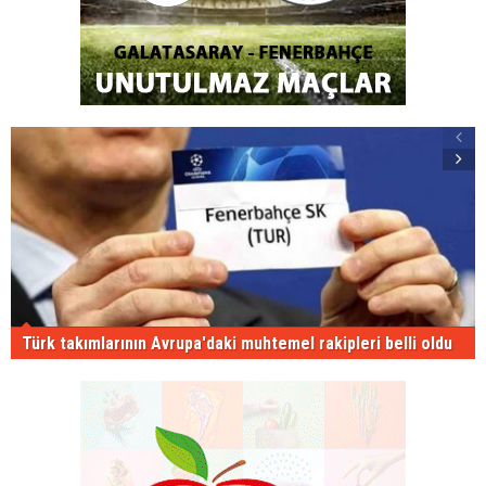
Türk takımlarının Avrupa'daki muhtemel rakipleri belli oldu