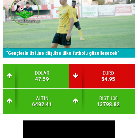
“Gençlerin üstüne düşülse ülke futbolu güzelleşecek”
DOLAR
EURO
47.59
54.95
ALTIN
BIST 100
6492.41
13798.82