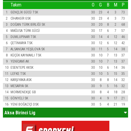
Takım
O
G
B
M
P
1
GENÇLİK GÜCÜ TSK
30
23
4
3
73
2
CİHANGİR GSK
30
23
4
3
73
3
DOĞAN TÜRK BİRLİĞİ SK
30
20
8
2
68
4
MAĞUSA TÜRK GÜCÜ
30
17
6
7
57
5
DUMLUPINAR TSK
30
14
4
12
46
6
ÇETİNKAYA TSK
30
12
6
12
42
7
ALSANCAK YEŞİLOVA SK
30
11
5
14
38
8
KÜÇÜK KAYMAKLI TSK
30
10
7
13
37
9
YENİCAMİ AK
30
10
7
13
37
10
ESENTEPE KKSK
30
10
6
14
36
11
LEFKE TSK
30
10
5
15
35
12
KARŞIYAKA ASK
30
8
8
14
32
13
MESARYA SK
30
9
5
16
32
14
MORMENEKŞE GB
30
8
4
18
28
15
GÖNYELİ SK
30
4
9
17
21
16
YENİ BOĞAZİÇİ DSK
30
5
4
21
19
Aksa Birinci Lig