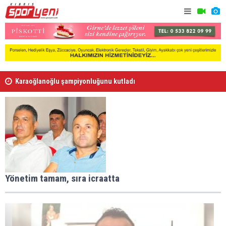
Karaoğlanoğlu şampiyonluğunu kutladı
Gençlik Gü
Voleybolda transfer dönemi sürüyor
Yönetim tamam, sıra icraatta