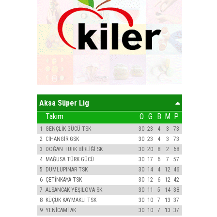
Aksa Süper Lig
Takım
O
G
B
M
P
1
GENÇLİK GÜCÜ TSK
30
23
4
3
73
2
CİHANGİR GSK
30
23
4
3
73
3
DOĞAN TÜRK BİRLİĞİ SK
30
20
8
2
68
4
MAĞUSA TÜRK GÜCÜ
30
17
6
7
57
5
DUMLUPINAR TSK
30
14
4
12
46
6
ÇETİNKAYA TSK
30
12
6
12
42
7
ALSANCAK YEŞİLOVA SK
30
11
5
14
38
8
KÜÇÜK KAYMAKLI TSK
30
10
7
13
37
9
YENİCAMİ AK
30
10
7
13
37