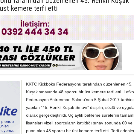
onu tarafından düzenlenen 45. Renkli Kuşak
üst kemere terfi etti
KKTC Kickboks Federasyonu tarafından düzenlenen 45. 
Kuşak sınavında 48 sporcu bir üst kemere terfi etti. Lefk
Federasyon Antrenman Salonu’nda 5 Şubat 2017 tarihin
yapılan “45. Renkli Kuşak Sınavı” disiplin, sözlü ve uygul
olarak gerçekleştirildi. Üç aylık bekleme sürelerini tama
lisansları vizeli sporcuların katıldığı sınav sonunda 60 ve 
puan alan 48 sporcu bir üst kemere terfi etti. Terfi edenler