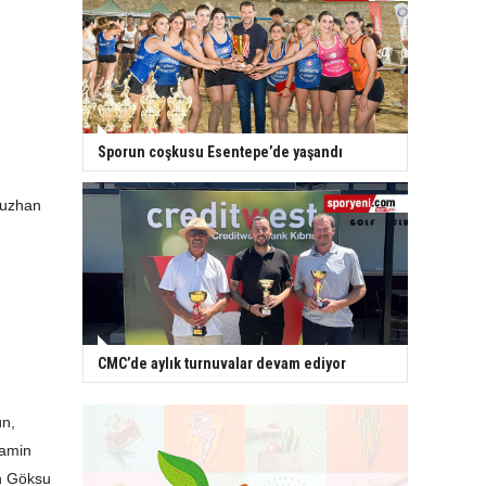
Sporun coşkusu Esentepe’de yaşandı
ğuzhan
CMC’de aylık turnuvalar devam ediyor
ün,
yamin
an Göksu