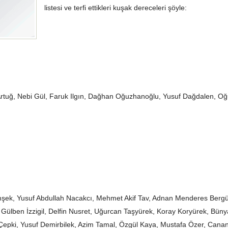
listesi ve terfi ettikleri kuşak dereceleri şöyle:
 Artuğ, Nebi Gül, Faruk Ilgın, Dağhan Oğuzhanoğlu, Yusuf Dağdalen, O
mşek, Yusuf Abdullah Nacakcı, Mehmet Akif Tav, Adnan Menderes Berg
Gülben İzzigil, Delfin Nusret, Uğurcan Taşyürek, Koray Koryürek, Bün
 Çepki, Yusuf Demirbilek, Azim Tamal, Özgül Kaya, Mustafa Özer, Can