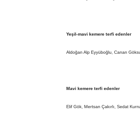
Yeşil-mavi kemere terfi edenler
Aldoğan Alp Eyyüboğlu, Canan Göks
Mavi kemere terfi edenler
Elif Gök, Mertsan Çakırlı, Sedat Kur