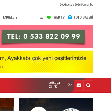
06 Ağustos 2026
Perşembe
ENGELSİZ
WEB TV
FOTO GALERİ
Lefkoşa
nçlik Gücü’nde Mali Genel Kurul yapıldı
25 °C