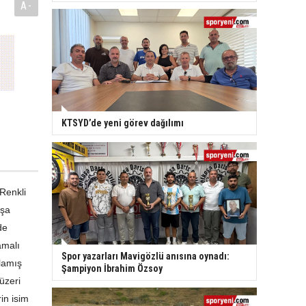
A-
KTSYD’de yeni görev dağılımı
Renkli
oşa
de
amalı
Spor yazarları Mavigözlü anısına oynadı:
mlamış
Şampiyon İbrahim Özsoy
üzeri
in isim