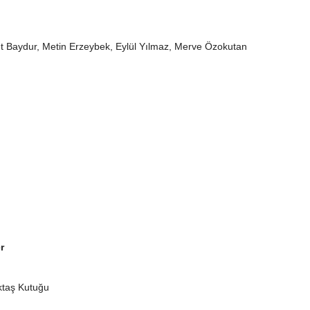
t Baydur, Metin Erzeybek, Eylül Yılmaz, Merve Özokutan
r
ktaş Kutuğu