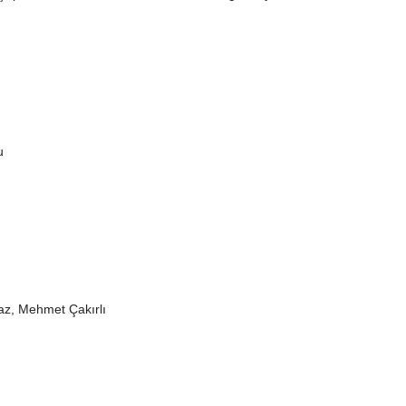
u
S
naz, Mehmet Çakırlı