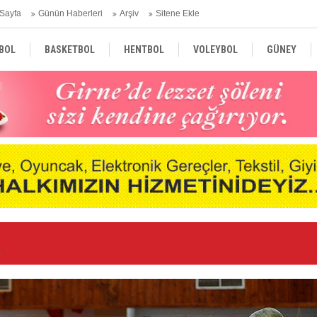
Sayfa
Günün Haberleri
Arşiv
Sitene Ekle
BOL
BASKETBOL
HENTBOL
VOLEYBOL
GÜNEY
TÜRKİYE
AVRUPA
DÜNYA
i
Ge