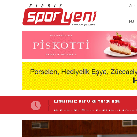
Ana 
FUT
Kulüpler Birliği'nde Redif Nurel dönem