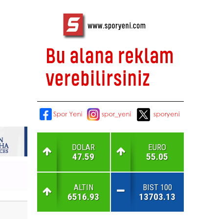
DOLAR
EURO
47.59
55.05
ALTIN
BIST 100
6516.93
13703.13