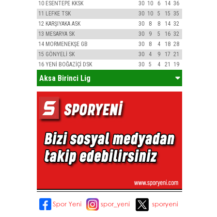
10
ESENTEPE KKSK
30
10
6
14
36
11
LEFKE TSK
30
10
5
15
35
12
KARŞIYAKA ASK
30
8
8
14
32
13
MESARYA SK
30
9
5
16
32
14
MORMENEKŞE GB
30
8
4
18
28
15
GÖNYELİ SK
30
4
9
17
21
16
YENİ BOĞAZİÇİ DSK
30
5
4
21
19
Aksa Birinci Lig