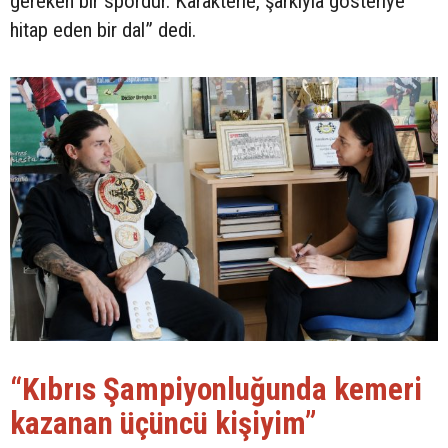
gereken bir spordur. Karakterle, şarkıyla gösteriye
hitap eden bir dal” dedi.
“Kıbrıs Şampiyonluğunda kemeri
kazanan üçüncü kişiyim”