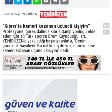
YENİDÜZEN
Haber Kaynağı
“Kıbrıs’ta kemeri kazanan üçüncü kişiyim”
A+
Profesyonel güreş dalında Kıbrıs Şampiyonluğu elde
A-
eden Kıbrıslı Türk sporcu Erem Kuyucuoğulları,
YENİDÜZEN’e yakaladığı başarıyı anlattı, “Benim
çocukluk hayaliydi. Bu dal kuzeyde yok, güneyde ise
kemeri kazanan üçüncü kişiyim” dedi.