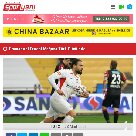
Emmanuel Ernest Mağusa Türk Gücü'nde
Nehir Deniz
10:13
03 Mart 2021