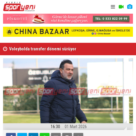
Voleybolda transfer dönemi sürüyor
Gençlik Gü
16:30
01 Mart 2026