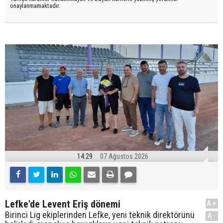
onaylanmamaktadır.
14:29
07 Ağustos 2026
Lefke'de Levent Eriş dönemi
A+
Birinci Lig ekiplerinden Lefke, yeni teknik direktörünü
A-