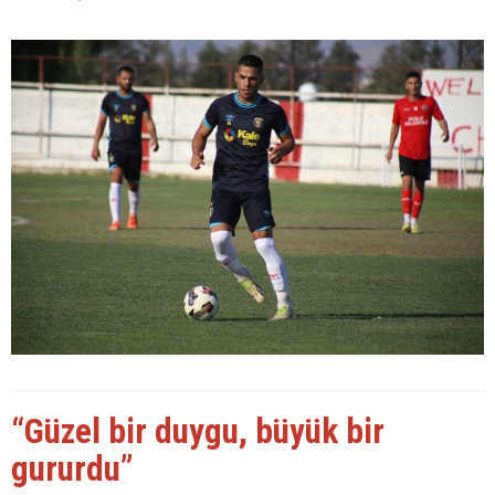
“Güzel bir duygu, büyük bir
gururdu”