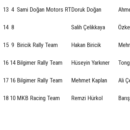
13
4
Sami Doğan Motors RT
Doruk Doğan
Ahme
14
8
Salih Çelikkaya
Özke
15
9
Biricik Rally Team
Hakan Biricik
Mehm
16
14
Bilgimer Rally Team
Hüseyin Yarkıner
Tong
17
16
Bilgimer Rally Team
Mehmet Kaplan
Ali Ç
18
10
MKB Racing Team
Remzi Hürkol
Barış