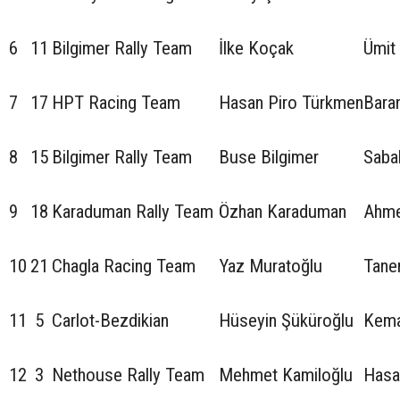
6
11
Bilgimer Rally Team
İlke Koçak
Ümit
7
17
HPT Racing Team
Hasan Piro Türkmen
Bara
8
15
Bilgimer Rally Team
Buse Bilgimer
Sabah
9
18
Karaduman Rally Team
Özhan Karaduman
Ahme
10
21
Chagla Racing Team
Yaz Muratoğlu
Tane
11
5
Carlot-Bezdikian
Hüseyin Şüküroğlu
Kema
12
3
Nethouse Rally Team
Mehmet Kamiloğlu
Hasa