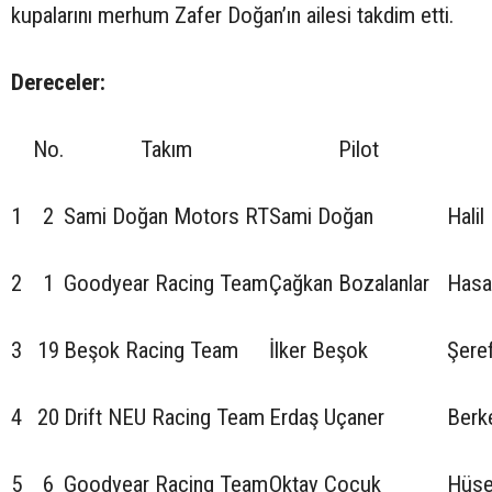
kupalarını merhum Zafer Doğan’ın ailesi takdim etti.
Dereceler:
No.
Takım
Pilot
1
2
Sami Doğan Motors RT
Sami Doğan
Halil
2
1
Goodyear Racing Team
Çağkan Bozalanlar
Hasa
3
19
Beşok Racing Team
İlker Beşok
Şere
4
20
Drift NEU Racing Team
Erdaş Uçaner
Berk
5
6
Goodyear Racing Team
Oktay Çocuk
Hüse