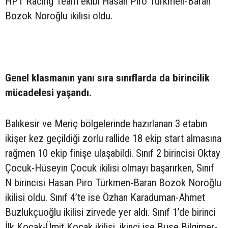
HPT Racing Team ekibi Hasan Piro Türkmen-Baran
Bozok Noroğlu ikilisi oldu.
Genel klasmanın yanı sıra sınıflarda da birincilik
mücadelesi yaşandı.
Balıkesir ve Meriç bölgelerinde hazırlanan 3 etabın
ikişer kez geçildiği zorlu rallide 18 ekip start almasına
rağmen 10 ekip finişe ulaşabildi. Sınıf 2 birincisi Oktay
Çocuk-Hüseyin Çocuk ikilisi olmayı başarırken, Sınıf
N birincisi Hasan Piro Türkmen-Baran Bozok Noroğlu
ikilisi oldu. Sınıf 4’te ise Özhan Karaduman-Ahmet
Buzlukçuoğlu ikilisi zirvede yer aldı. Sınıf 1’de birinci
İlk Koçak-Ümit Koçak ikilisi, ikinci ise Buse Bilgimer-