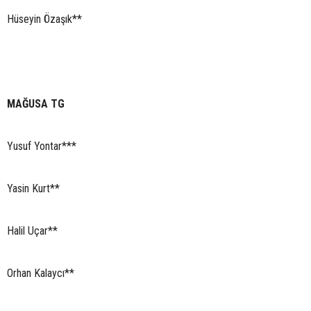
Hüseyin Özaşık**
MAĞUSA TG
Yusuf Yontar***
Yasin Kurt**
Halil Uçar**
Orhan Kalaycı**