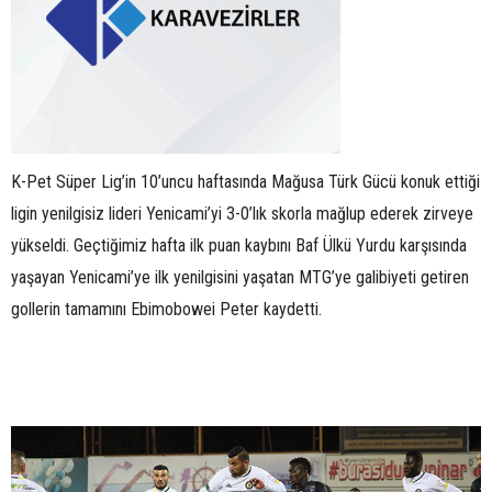
K-Pet Süper Lig’in 10’uncu haftasında Mağusa Türk Gücü konuk ettiği
ligin yenilgisiz lideri Yenicami’yi 3-0’lık skorla mağlup ederek zirveye
yükseldi. Geçtiğimiz hafta ilk puan kaybını Baf Ülkü Yurdu karşısında
yaşayan Yenicami’ye ilk yenilgisini yaşatan MTG’ye galibiyeti getiren
gollerin tamamını Ebimobowei Peter kaydetti.