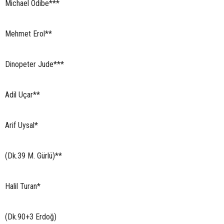
Michael Odibe***
Mehmet Erol**
Dinopeter Jude***
Adil Uçar**
Arif Uysal*
(Dk.39 M. Gürlü)**
Halil Turan*
(Dk.90+3 Erdoğ)