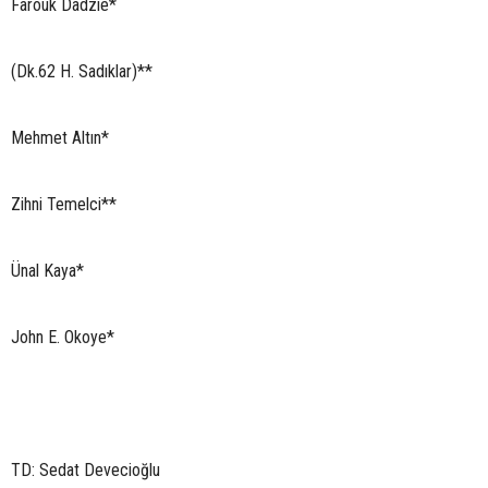
Farouk Dadzie*
(Dk.62 H. Sadıklar)**
Mehmet Altın*
Zihni Temelci**
Ünal Kaya*
John E. Okoye*
TD: Sedat Devecioğlu