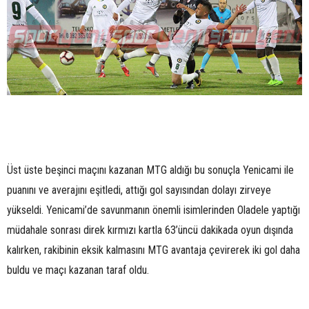
Üst üste beşinci maçını kazanan MTG aldığı bu sonuçla Yenicami ile
puanını ve averajını eşitledi, attığı gol sayısından dolayı zirveye
yükseldi. Yenicami’de savunmanın önemli isimlerinden Oladele yaptığı
müdahale sonrası direk kırmızı kartla 63’üncü dakikada oyun dışında
kalırken, rakibinin eksik kalmasını MTG avantaja çevirerek iki gol daha
buldu ve maçı kazanan taraf oldu.