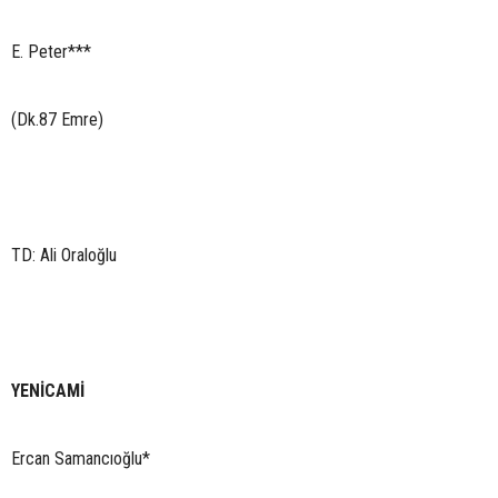
E. Peter***
(Dk.87 Emre)
TD: Ali Oraloğlu
YENİCAMİ
Ercan Samancıoğlu*