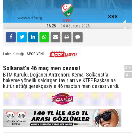
16:25
04 Ağustos 2026
SPOR YENİ
Haber Kaynağı
Solkanat'a 46 maç men cezası!
A+
BTM Kurulu, Doğancı Antrenörü Kemal Solkanat'a
A-
hakeme yönelik saldırgan tavırları ve KTFF Başkanına
küfür ettiği gerekçesiyle 46 maçtan men cezası verdi.