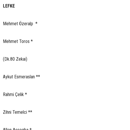
LEFKE
Mehmet Özeralp *
Mehmet Toros *
(Dk.80 Zekai)
Aykut Esmeraslan **
Rahmi Çelik *
Zihni Temelci **
Allen Assogba *