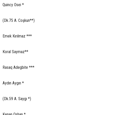
Quincy Osei *
(Dk.75 A. Coşkun**)
Emek Kırılmaz ***
Koral Saymaz**
Rasaq Adegbite ***
Aydın Aygın *
(Dk.59 A. Saygı *)
Kenan Oshan *