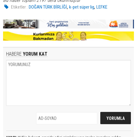
Bu haber toplam 2197 defa okunmuştur
,
,
Etiketler :
DOĞAN TÜRK BİRLİĞİ
k-pet süper lig
LEFKE
HABERE
YORUM KAT