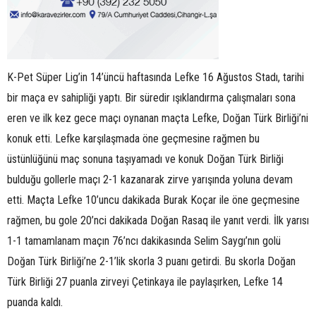
K-Pet Süper Lig’in 14’üncü haftasında Lefke 16 Ağustos Stadı, tarihi
bir maça ev sahipliği yaptı. Bir süredir ışıklandırma çalışmaları sona
eren ve ilk kez gece maçı oynanan maçta Lefke, Doğan Türk Birliği’ni
konuk etti. Lefke karşılaşmada öne geçmesine rağmen bu
üstünlüğünü maç sonuna taşıyamadı ve konuk Doğan Türk Birliği
bulduğu gollerle maçı 2-1 kazanarak zirve yarışında yoluna devam
etti. Maçta Lefke 10’uncu dakikada Burak Koçar ile öne geçmesine
rağmen, bu gole 20’nci dakikada Doğan Rasaq ile yanıt verdi. İlk yarısı
1-1 tamamlanam maçın 76’ncı dakikasında Selim Saygı’nın golü
Doğan Türk Birliği’ne 2-1’lik skorla 3 puanı getirdi. Bu skorla Doğan
Türk Birliği 27 puanla zirveyi Çetinkaya ile paylaşırken, Lefke 14
puanda kaldı.