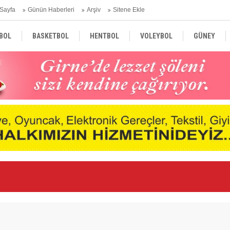
Sayfa
Günün Haberleri
Arşiv
Sitene Ekle
BOL
BASKETBOL
HENTBOL
VOLEYBOL
GÜNEY
TÜRKİYE
AVRUPA
DÜNYA
nde
Ne