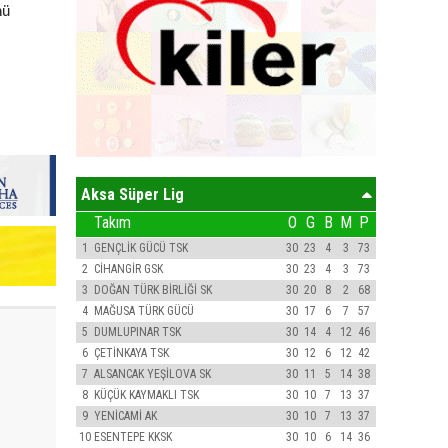
nü
Aksa Süper Lig
Takım
O
G
B
M
P
1
GENÇLİK GÜCÜ TSK
30
23
4
3
73
2
CİHANGİR GSK
30
23
4
3
73
3
DOĞAN TÜRK BİRLİĞİ SK
30
20
8
2
68
4
MAĞUSA TÜRK GÜCÜ
30
17
6
7
57
5
DUMLUPINAR TSK
30
14
4
12
46
6
ÇETİNKAYA TSK
30
12
6
12
42
7
ALSANCAK YEŞİLOVA SK
30
11
5
14
38
8
KÜÇÜK KAYMAKLI TSK
30
10
7
13
37
9
YENİCAMİ AK
30
10
7
13
37
10
ESENTEPE KKSK
30
10
6
14
36