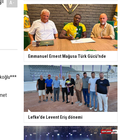
ği
A-
Emmanuel Ernest Mağusa Türk Gücü'nde
koğlu***
smet
Lefke'de Levent Eriş dönemi