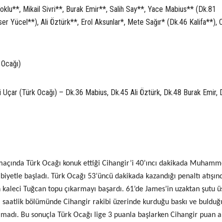
oklu**, Mikail Sivri**, Burak Emir**, Salih Say**, Yace Mabius** (Dk.81
er Yücel**), Ali Öztürk**, Erol Aksunlar*, Mete Sağır* (Dk.46 Kalifa**),
 Ocağı)
Uçar (Türk Ocağı) – Dk.36 Mabius, Dk.45 Ali Öztürk, Dk.48 Burak Emir, 
ş maçında Türk Ocağı konuk ettiği Cihangir’i 40’ıncı dakikada Muhamm
libiyetle başladı. Türk Ocağı 53’üncü dakikada kazandığı penaltı atışın
kaleci Tuğcan topu çıkarmayı başardı. 61’de James’in uzaktan şutu ü
 saatlik bölümünde Cihangir rakibi üzerinde kurduğu baskı ve bulduğ
madı. Bu sonuçla Türk Ocağı lige 3 puanla başlarken Cihangir puan 