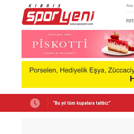
Ana 
FUT
Emmanuel Ernest Mağusa Türk Gücü'