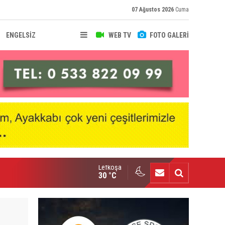
07 Ağustos 2026
Cuma
ENGELSİZ
WEB TV
FOTO GALERİ
Lefkoşa
hir Deniz, Türkiye ikincisi
30 °C