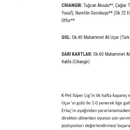
CİHANGİR:
Tuğcan Aksulu**, Çağlar T
Yusuf), Nurettin Gecekuşu** (Dk.72 Es
Offor**
GOL:
Dk.40 Muhammet Ali Uçar (Türk
SARI KARTLAR:
Dk.60 Muhammet Ali 
Kalifa (Cihangir)
K-Pet Süper Lig’in ilk hafta kapanı
Uçar’ın golü ile 1-0 yenerek lige ga
Ertaç’ın ayağından yararlanamazken 
direkten dönerken oyunun son yarım
pozisyonları değerlendirmeyi başara