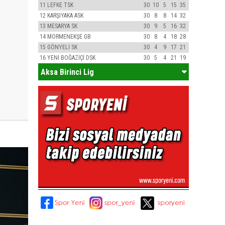
11
LEFKE TSK
30
10
5
15
35
12
KARŞIYAKA ASK
30
8
8
14
32
13
MESARYA SK
30
9
5
16
32
14
MORMENEKŞE GB
30
8
4
18
28
15
GÖNYELİ SK
30
4
9
17
21
16
YENİ BOĞAZİÇİ DSK
30
5
4
21
19
Aksa Birinci Lig