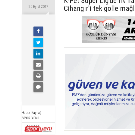
K-Pet Süper Lig'de ilk h
Cihangir'i tek golle mağl
25 Eylül 2017
Haber Kaynağı
SPOR YENİ