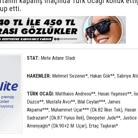
aftanın kapanış maçında Türk Ocağı konuk etti
up etti.
STAT:
Mete Adanır Stadı
HAKEMLER:
Mehmet Sezener*, Hakan Gök**, Sabriye Ati
TÜRK OCAĞI:
Matthaios Andreou**, Hasan Yaşınses**, İ
Düzce**, Mustafa Avcı**, Bilal Ceylan***, James
Akpama***, Muhammet Uçar*** (Dk.82 İlker Tek), Hasan
Sadrazam* (Dk.87 Yunus İleli), Dinopeter Jude**, Justice
Amenyaglo* (Dk.90+2 M. Uçar), Ertaç Taşkıran*