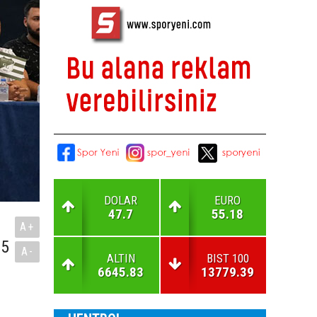
DOLAR
EURO
47.7
55.18
A+
75
A-
ALTIN
BIST 100
6645.83
13779.39