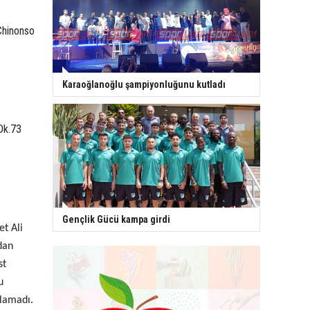
 Chinonso
Karaoğlanoğlu şampiyonluğunu kutladı
Dk.73
Gençlik Gücü kampa girdi
et Ali
dan
st
u
alamadı.