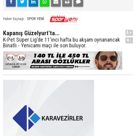
SPOR YENİ
Haber Kaynağı
Kapanış Güzelyurt'ta...
A+
K-Pet Süper Lig'de 11'inci hafta bu akşam oynanancak
A-
Binatlı - Yenicami maçı ile son buluyor.