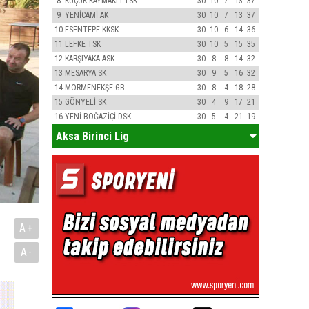
8
KÜÇÜK KAYMAKLI TSK
30
10
7
13
37
9
YENİCAMİ AK
30
10
7
13
37
10
ESENTEPE KKSK
30
10
6
14
36
11
LEFKE TSK
30
10
5
15
35
12
KARŞIYAKA ASK
30
8
8
14
32
13
MESARYA SK
30
9
5
16
32
14
MORMENEKŞE GB
30
8
4
18
28
15
GÖNYELİ SK
30
4
9
17
21
16
YENİ BOĞAZİÇİ DSK
30
5
4
21
19
Aksa Birinci Lig
A+
A-