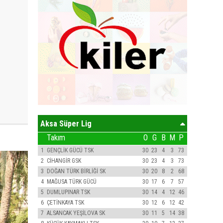
Aksa Süper Lig
Takım
O
G
B
M
P
1
GENÇLİK GÜCÜ TSK
30
23
4
3
73
2
CİHANGİR GSK
30
23
4
3
73
3
DOĞAN TÜRK BİRLİĞİ SK
30
20
8
2
68
4
MAĞUSA TÜRK GÜCÜ
30
17
6
7
57
5
DUMLUPINAR TSK
30
14
4
12
46
6
ÇETİNKAYA TSK
30
12
6
12
42
7
ALSANCAK YEŞİLOVA SK
30
11
5
14
38