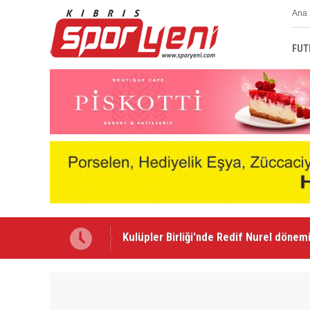
Ana 
FUT
Gençlik Gücü’nde Mali Genel Kurul yapı