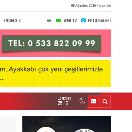
06 Ağustos 2026
Perşembe
ENGELSİZ
WEB TV
FOTO GALERİ
Lefkoşa
ymaklı heyetinden Harmancı’ya ziyaret
25 °C