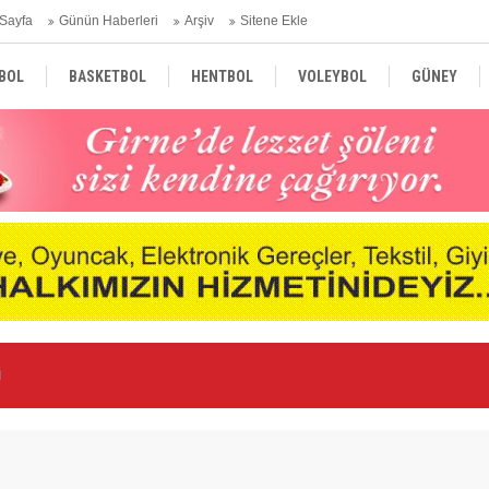
Sayfa
Günün Haberleri
Arşiv
Sitene Ekle
BOL
BASKETBOL
HENTBOL
VOLEYBOL
GÜNEY
TÜRKİYE
AVRUPA
DÜNYA
ldı
Ka