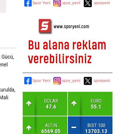
k Gücü,
enel
kurulda,
 Mali
DOLAR
EURO
47.6
55.1
ALTIN
BIST 100
6569.05
13703.13