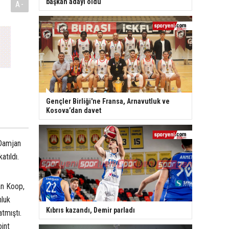
başkan adayı oldu
A-
Gençler Birliği'ne Fransa, Arnavutluk ve
Kosova’dan davet
 Damjan
atıldı.
an Koop,
nluk
Kıbrıs kazandı, Demir parladı
tmıştı.
int