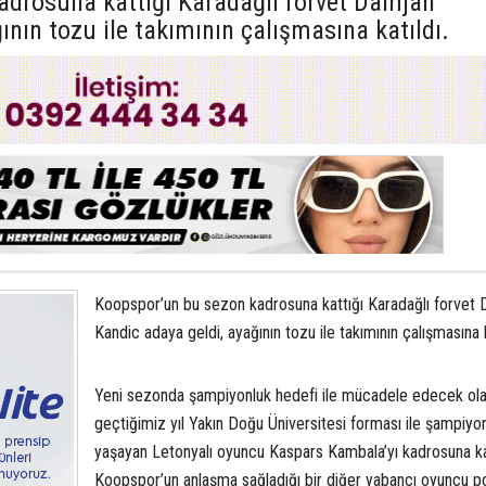
adrosuna kattığı Karadağlı forvet Damjan
ının tozu ile takımının çalışmasına katıldı.
Koopspor’un bu sezon kadrosuna kattığı Karadağlı forvet
Kandic adaya geldi, ayağının tozu ile takımının çalışmasına k
Yeni sezonda şampiyonluk hedefi ile mücadele edecek ol
geçtiğimiz yıl Yakın Doğu Üniversitesi forması ile şampiyo
yaşayan Letonyalı oyuncu Kaspars Kambala’yı kadrosuna ka
Koopspor’un anlaşma sağladığı bir diğer yabancı oyuncu po