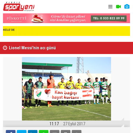
Lionel Messi'nin acı günü
Arsenal, B
11:17
27 Eylül 2017