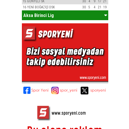
15
GÖNYELİ SK
30
4
9
17
21
16
YENİ BOĞAZİÇİ DSK
30
5
4
21
19
Aksa Birinci Lig