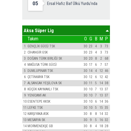
05
Ersal Hafız Baf Ülkü Yurdu'nda
Aksa Süper Lig
Takım
O
G
B
M
P
1
GENÇLİK GÜCÜ TSK
30
23
4
3
73
2
CİHANGİR GSK
30
23
4
3
73
3
DOĞAN TÜRK BİRLİĞİ SK
30
20
8
2
68
4
MAĞUSA TÜRK GÜCÜ
30
17
6
7
57
5
DUMLUPINAR TSK
30
14
4
12
46
6
ÇETİNKAYA TSK
30
12
6
12
42
7
ALSANCAK YEŞİLOVA SK
30
11
5
14
38
8
KÜÇÜK KAYMAKLI TSK
30
10
7
13
37
9
YENİCAMİ AK
30
10
7
13
37
10
ESENTEPE KKSK
30
10
6
14
36
11
LEFKE TSK
30
10
5
15
35
12
KARŞIYAKA ASK
30
8
8
14
32
13
MESARYA SK
30
9
5
16
32
14
MORMENEKŞE GB
30
8
4
18
28