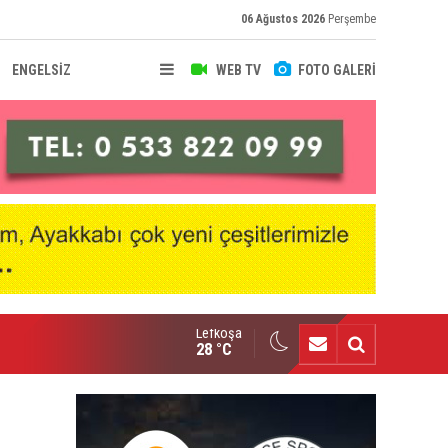
06 Ağustos 2026
Perşembe
ENGELSİZ
WEB TV
FOTO GALERİ
Lefkoşa
nçlik Gücü kampa girdi
28 °C