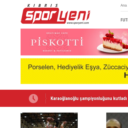
Ana 
FUT
Karaoğlanoğlu şampiyonluğunu kutladı
Voleybolda transfer dönemi sürüyor