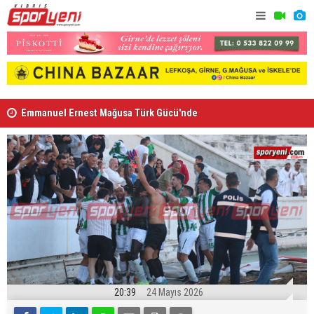
Emmanuel Ernest Mağusa Türk Gücü'nde
Nehir Deniz
20:39
24 Mayıs 2026