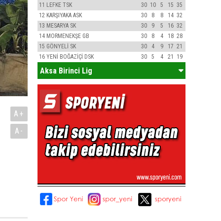
11
LEFKE TSK
30
10
5
15
35
12
KARŞIYAKA ASK
30
8
8
14
32
13
MESARYA SK
30
9
5
16
32
14
MORMENEKŞE GB
30
8
4
18
28
15
GÖNYELİ SK
30
4
9
17
21
16
YENİ BOĞAZİÇİ DSK
30
5
4
21
19
Aksa Birinci Lig
A+
A-