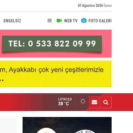
07 Ağustos 2026
Cuma
ENGELSİZ
WEB TV
FOTO GALERİ
Lefkoşa
ıbrıs’ta kemeri kazanan üçüncü kişiyim”
38 °C