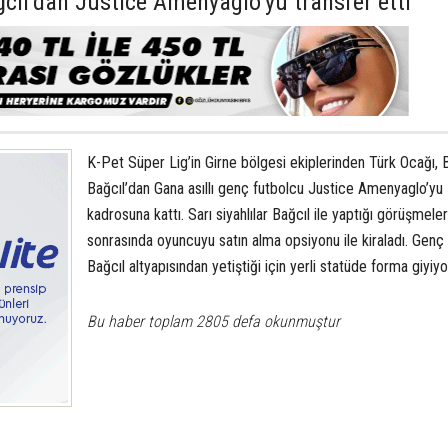
cıl’dan Justice Amenyaglo’yu transfer etti
K-Pet Süper Lig’in Girne bölgesi ekiplerinden Türk Ocağı, 
Bağcıl’dan Gana asıllı genç futbolcu Justice Amenyaglo’yu
kadrosuna kattı. Sarı siyahlılar Bağcıl ile yaptığı görüşmeler
sonrasında oyuncuyu satın alma opsiyonu ile kiraladı. Gen
Bağcıl altyapısından yetiştiği için yerli statüde forma giyiyo
Bu haber toplam 2805 defa okunmuştur