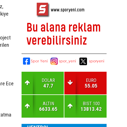
z,
kiye
roject
rilen
DOLAR
EURO
are Ece
47.7
55.05
ALTIN
BIST 100
6633.65
13813.42
uzatma