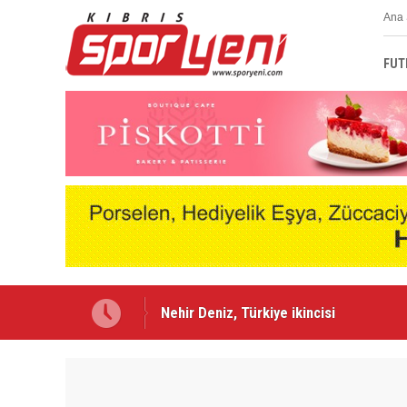
Ana 
FUT
Lefke'de Levent Eriş dönemi