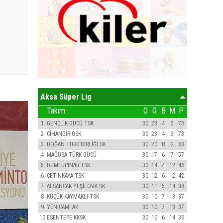
Aksa Süper Lig
Takım
O
G
B
M
P
1
GENÇLİK GÜCÜ TSK
30
23
4
3
73
2
CİHANGİR GSK
30
23
4
3
73
3
DOĞAN TÜRK BİRLİĞİ SK
30
20
8
2
68
4
MAĞUSA TÜRK GÜCÜ
30
17
6
7
57
5
DUMLUPINAR TSK
30
14
4
12
46
6
ÇETİNKAYA TSK
30
12
6
12
42
7
ALSANCAK YEŞİLOVA SK
30
11
5
14
38
8
KÜÇÜK KAYMAKLI TSK
30
10
7
13
37
9
YENİCAMİ AK
30
10
7
13
37
10
ESENTEPE KKSK
30
10
6
14
36