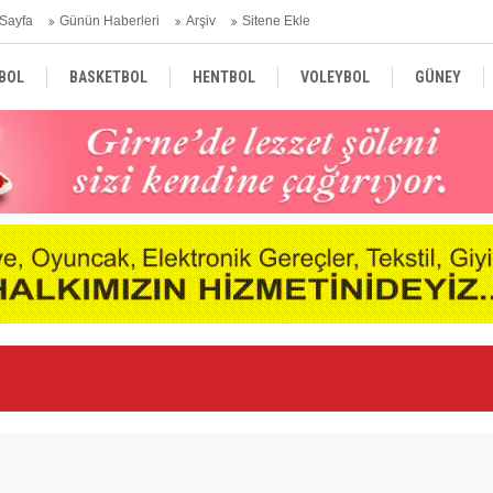
Sayfa
Günün Haberleri
Arşiv
Sitene Ekle
BOL
BASKETBOL
HENTBOL
VOLEYBOL
GÜNEY
TÜRKİYE
AVRUPA
DÜNYA
“K