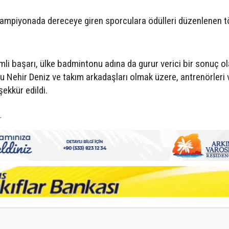
şampiyonada dereceye giren sporculara ödülleri düzenlenen t
emli başarı, ülke badmintonu adına da gurur verici bir sonuç o
rcu Nehir Deniz ve takım arkadaşları olmak üzere, antrenörleri 
ekkür edildi.
r