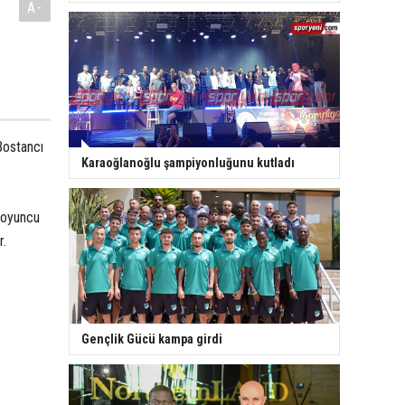
A-
Bostancı
Karaoğlanoğlu şampiyonluğunu kutladı
ç oyuncu
r.
Gençlik Gücü kampa girdi