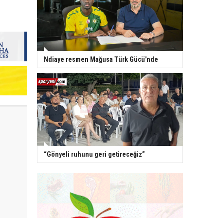
Ndiaye resmen Mağusa Türk Gücü'nde
“Gönyeli ruhunu geri getireceğiz”