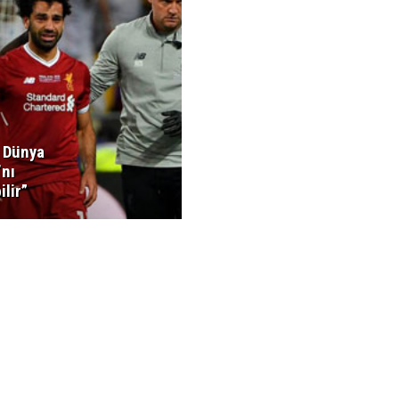
, Dünya
’nı
ilir”