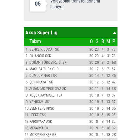
Voleybolda transfer dönemi
05
sürüyor
Aksa Süper Lig
Takım
O
G
B
M
P
1
GENÇLİK GÜCÜ TSK
30
23
4
3
73
2
CİHANGİR GSK
30
23
4
3
73
3
DOĞAN TÜRK BİRLİĞİ SK
30
20
8
2
68
4
MAĞUSA TÜRK GÜCÜ
30
17
6
7
57
5
DUMLUPINAR TSK
30
14
4
12
46
6
ÇETİNKAYA TSK
30
12
6
12
42
7
ALSANCAK YEŞİLOVA SK
30
11
5
14
38
8
KÜÇÜK KAYMAKLI TSK
30
10
7
13
37
9
YENİCAMİ AK
30
10
7
13
37
10
ESENTEPE KKSK
30
10
6
14
36
11
LEFKE TSK
30
10
5
15
35
12
KARŞIYAKA ASK
30
8
8
14
32
13
MESARYA SK
30
9
5
16
32
14
MORMENEKŞE GB
30
8
4
18
28