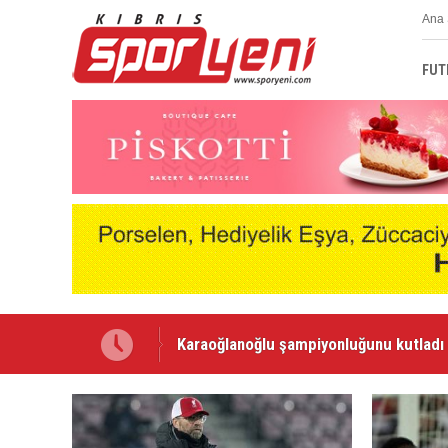
Ana 
FUT
Karaoğlanoğlu şampiyonluğunu kutladı
Voleybolda transfer dönemi sürüyor