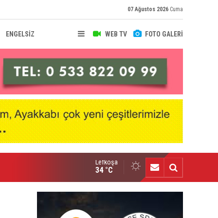
07 Ağustos 2026
Cuma
ENGELSİZ
WEB TV
FOTO GALERİ
Lefkoşa
nçlik Gücü kampa girdi
34 °C