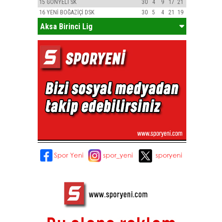
15
GÖNYELİ SK
30
4
9
17
21
16
YENİ BOĞAZİÇİ DSK
30
5
4
21
19
Aksa Birinci Lig