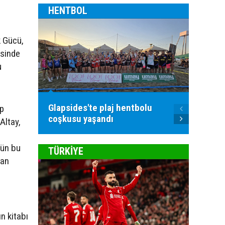
HENTBOL
k Gücü,
esinde
u
Glapsides'te plaj hentbolu
Goller
üp
coşkusu yaşandı
atılac
Altay,
nün bu
TÜRKİYE
dan
n kitabı