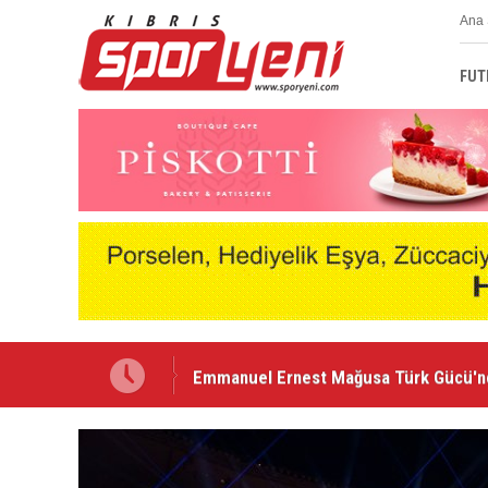
Ana 
FUT
Emmanuel Ernest Mağusa Türk Gücü'