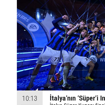
İtalya’nın ‘Süper’i I
10:13