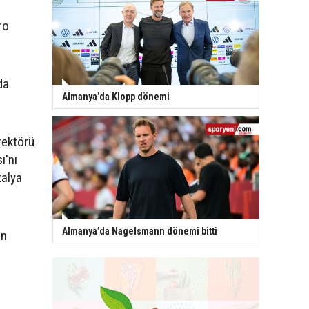
ro
da
Almanya’da Klopp dönemi
rektörü
ı'nı
talya
Almanya’da Nagelsmann dönemi bitti
en