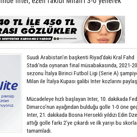
inde Inter, ezeli rakibi Milan'ı 3-0 yenerek
Suudi Arabistan'ın başkenti Riyad'daki Kral Fahd
Stadı'nda oynanan final müsabakasında, 2021-2
sezonu İtalya Birinci Futbol Ligi (Serie A) şampi
Milan ile İtalya Kupası galibi Inter kozlarını paylaş
Mücadeleye hızlı başlayan Inter, 10. dakikada Fe
Dimarco'nun ayağından bulduğu golle 1-0 öne geç
Inter, 21. dakikada Bosna Hersekli yıldızı Edin Dz
attığı golle farkı 2'ye çıkardı ve ilk yarıyı bu skorl
tamamladı.