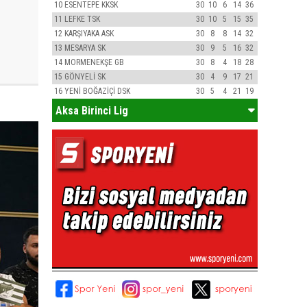
10
ESENTEPE KKSK
30
10
6
14
36
11
LEFKE TSK
30
10
5
15
35
12
KARŞIYAKA ASK
30
8
8
14
32
13
MESARYA SK
30
9
5
16
32
14
MORMENEKŞE GB
30
8
4
18
28
15
GÖNYELİ SK
30
4
9
17
21
16
YENİ BOĞAZİÇİ DSK
30
5
4
21
19
Aksa Birinci Lig