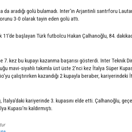
sa da aradığı golü bulamadı. Inter'in Arjantinli santrforu Lauta
runu 3-0 olarak tayin eden golü attı.
lk 11'de başlayan Türk futbolcu Hakan Çalhanoğlu, 84. dakika
ise 7. kez bu kupayı kazanma başarısı gösterdi. Inter Teknik Di
ğu mavi-siyahlı takımla üst üste 2'nci kez İtalya Süper Kupas
o'yu çalıştırırken kazandığı 2 kupayla beraber, kariyerindeki İ
İtalya'daki kariyerinde 3. kupasını elde etti. Çalhanoğlu, geç
ya Kupası'nı kaldırmıştı.
tur
Kupa