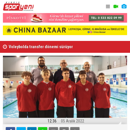
Voleybolda transfer dönemi sürüyor
Gençlik Gü
12:36
05 Aralık 2022