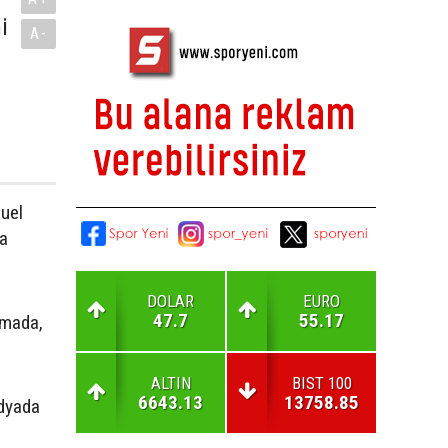
i
A-
uel
ya
DOLAR
EURO
47.7
55.17
amada,
ALTIN
BIST 100
6643.13
13758.85
dyada