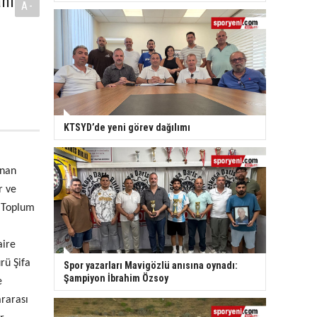
nı
A-
KTSYD’de yeni görev dağılımı
unan
r ve
l Toplum
aire
rü Şifa
Spor yazarları Mavigözlü anısına oynadı:
Şampiyon İbrahim Özsoy
e
ararası