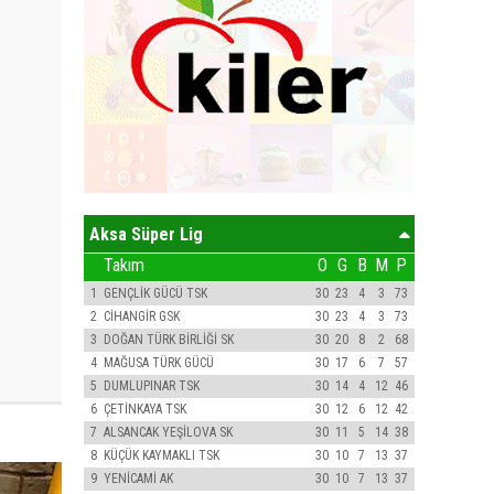
Aksa Süper Lig
Takım
O
G
B
M
P
1
GENÇLİK GÜCÜ TSK
30
23
4
3
73
2
CİHANGİR GSK
30
23
4
3
73
3
DOĞAN TÜRK BİRLİĞİ SK
30
20
8
2
68
4
MAĞUSA TÜRK GÜCÜ
30
17
6
7
57
5
DUMLUPINAR TSK
30
14
4
12
46
6
ÇETİNKAYA TSK
30
12
6
12
42
7
ALSANCAK YEŞİLOVA SK
30
11
5
14
38
8
KÜÇÜK KAYMAKLI TSK
30
10
7
13
37
9
YENİCAMİ AK
30
10
7
13
37