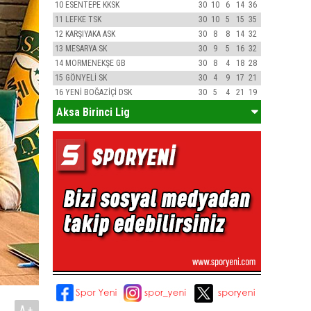
10
ESENTEPE KKSK
30
10
6
14
36
11
LEFKE TSK
30
10
5
15
35
12
KARŞIYAKA ASK
30
8
8
14
32
13
MESARYA SK
30
9
5
16
32
14
MORMENEKŞE GB
30
8
4
18
28
15
GÖNYELİ SK
30
4
9
17
21
16
YENİ BOĞAZİÇİ DSK
30
5
4
21
19
Aksa Birinci Lig
A+