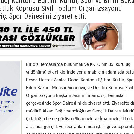
oj Kantonu Eğitim, Kültür, Spor ve Bilim Baka
stluk Köprüsü Sivil Toplum Organizsayonu
 Spor Dairesi’ni ziyaret etti.
Bir dizi temaslarda bulunmak ve KKTC’nin 35. kuruluş
yıldönümü etkinliklerinde yer almak için adamızda bul
Bosna-Hersek Zenica-Doboj Kantonu Eğitim, Kültür, Spo
Bilim Bakanı Mensur Sinanoviç ve Dostluk Köprüsü Sivi
Organizasyonu Başkanı Jasmin İmamoviç, temasları
çerçevesinde Spor Dairesi’ni de ziyaret etti. Ziyarette d
müdürü Alkan Değirmencioğlu ve Gençlik Dairesi Müdü
Çolakoğlu ile de görüşen Sinanoviç ve İmamoviç, iki ülk
arasında gençlik ve spor anlamında işbirliği ve topluml