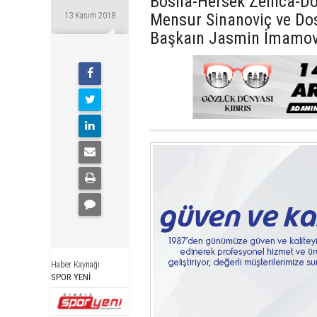
Bosna-Hersek Zenica-Dob
Mensur Sinanoviç ve Do
13 Kasım 2018
Başkaın Jasmin İmamoviç,
Haber Kaynağı
SPOR YENİ