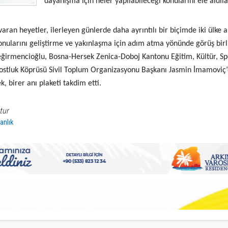
dayanışma için neler yapılabileceği konularını ele aldıla
varan heyetler, ilerleyen günlerde daha ayrıntılı bir biçimde iki ülke 
konularını geliştirme ve yakınlaşma için adım atma yönünde görüş birl
eğirmencioğlu, Bosna-Hersek Zenica-Doboj Kantonu Eğitim, Kültür, Sp
ostluk Köprüsü Sivil Toplum Organizasyonu Başkanı Jasmin İmamoviç
, birer anı plaketi takdim etti.
tur
anlık