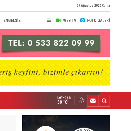
07 Ağustos 2026
Cuma
ENGELSİZ
WEB TV
FOTO GALERİ
Lefkoşa
fke'de Levent Eriş dönemi
39 °C