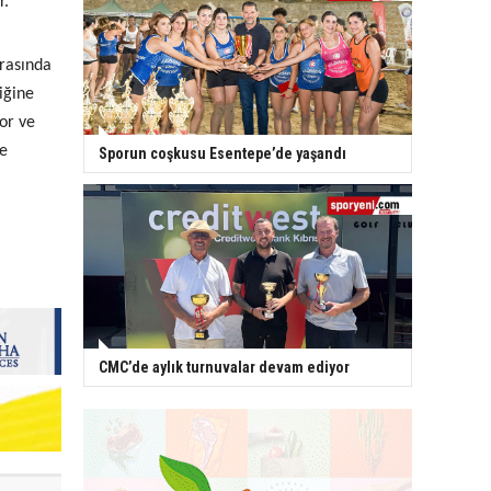
r.
arasında
iğine
or ve
’e
Sporun coşkusu Esentepe’de yaşandı
CMC’de aylık turnuvalar devam ediyor