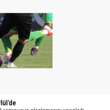
lül’de