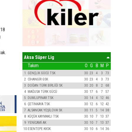
018
8
8
ak.
Aksa Süper Lig
Takım
O
G
B
M
P
1
GENÇLİK GÜCÜ TSK
30
23
4
3
73
2
CİHANGİR GSK
30
23
4
3
73
3
DOĞAN TÜRK BİRLİĞİ SK
30
20
8
2
68
4
MAĞUSA TÜRK GÜCÜ
30
17
6
7
57
5
DUMLUPINAR TSK
30
14
4
12
46
6
ÇETİNKAYA TSK
30
12
6
12
42
7
ALSANCAK YEŞİLOVA SK
30
11
5
14
38
8
KÜÇÜK KAYMAKLI TSK
30
10
7
13
37
9
YENİCAMİ AK
30
10
7
13
37
10
ESENTEPE KKSK
30
10
6
14
36