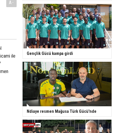
A-
l
Gençlik Gücü kampa girdi
icami ile
7
esmen
Ndiaye resmen Mağusa Türk Gücü'nde