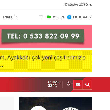
07 Ağustos 2026
Cuma
ENGELSİZ
WEB TV
FOTO GALERİ
Lefkoşa
raoğlanoğlu şampiyonluğunu kutladı
38 °C