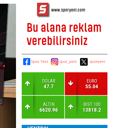
DOLAR
EURO
47.7
55.04
ALTIN
BIST 100
6620.96
13818.2