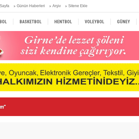
Sayfa
Günün Haberleri
Arşiv
Sitene Ekle
BOL
BASKETBOL
HENTBOL
VOLEYBOL
GÜNEY
TÜRKİYE
AVRUPA
DÜNYA
Ka