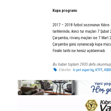
Kupa programı
2017 – 2018 futbol sezonunun Kıbrıs K
tarihlerinde, ikinci tur maçları 7 Şu
Çarşamba, rövanş maçları ise 7 Mart 2
Çarşamba günü oynanacağı kupa mücad
Finalin tarihi ise henüz açıklanmadı.
Bu haber toplam 2935 defa okunmuş
,
,
Etiketler :
k-pet süper lig
KTFF
KIB