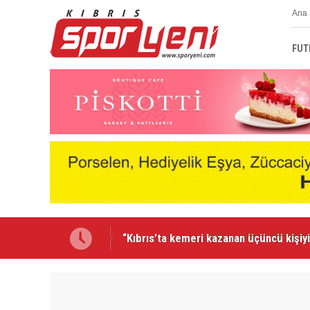
Ana 
FUT
Lefkoşa’da ralli heyecanı yaşanacak