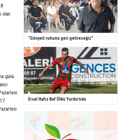
18
k olan
“Gönyeli ruhunu geri getireceğiz”
ma günü
ancı
Pazartesi
Ersal Hafız Baf Ülkü Yurdu'nda
017
Pazartesi