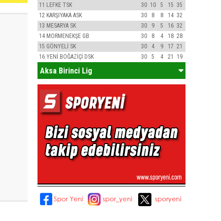
11
LEFKE TSK
30
10
5
15
35
12
KARŞIYAKA ASK
30
8
8
14
32
13
MESARYA SK
30
9
5
16
32
14
MORMENEKŞE GB
30
8
4
18
28
15
GÖNYELİ SK
30
4
9
17
21
16
YENİ BOĞAZİÇİ DSK
30
5
4
21
19
Aksa Birinci Lig