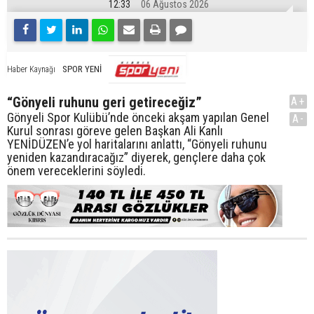
12:33
06 Ağustos 2026
SPOR YENİ
Haber Kaynağı
“Gönyeli ruhunu geri getireceğiz”
A+
Gönyeli Spor Kulübü’nde önceki akşam yapılan Genel
A-
Kurul sonrası göreve gelen Başkan Ali Kanlı
YENİDÜZEN’e yol haritalarını anlattı, “Gönyeli ruhunu
yeniden kazandıracağız” diyerek, gençlere daha çok
önem vereceklerini söyledi.