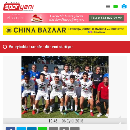
Voleybolda transfer dönemi sürüyor
Gençlik Gü
19:46
06 Eylül 2018