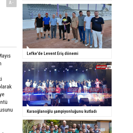
A-
Lefke'de Levent Eriş dönemi
Mayıs
n
i
olarak
ye
üntü
gusunu
Karaoğlanoğlu şampiyonluğunu kutladı