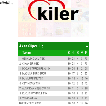
rüntü...
Aksa Süper Lig
Takım
O
G
B
M
P
1
GENÇLİK GÜCÜ TSK
30
23
4
3
73
2
CİHANGİR GSK
30
23
4
3
73
3
DOĞAN TÜRK BİRLİĞİ SK
30
20
8
2
68
4
MAĞUSA TÜRK GÜCÜ
30
17
6
7
57
5
DUMLUPINAR TSK
30
14
4
12
46
6
ÇETİNKAYA TSK
30
12
6
12
42
7
ALSANCAK YEŞİLOVA SK
30
11
5
14
38
8
KÜÇÜK KAYMAKLI TSK
30
10
7
13
37
9
YENİCAMİ AK
30
10
7
13
37
10
ESENTEPE KKSK
30
10
6
14
36