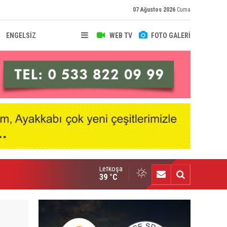
07 Ağustos 2026
Cuma
ENGELSİZ
WEB TV
FOTO GALERİ
Lefkoşa
fke'de Levent Eriş dönemi
39 °C