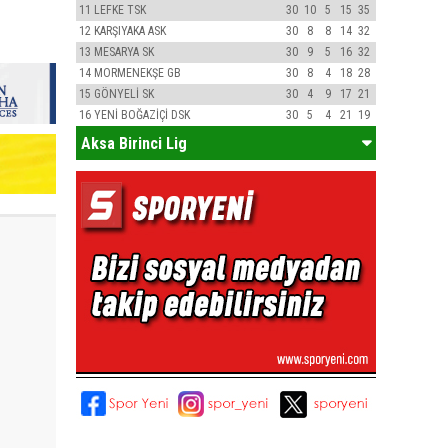
11
LEFKE TSK
30
10
5
15
35
12
KARŞIYAKA ASK
30
8
8
14
32
13
MESARYA SK
30
9
5
16
32
14
MORMENEKŞE GB
30
8
4
18
28
15
GÖNYELİ SK
30
4
9
17
21
16
YENİ BOĞAZİÇİ DSK
30
5
4
21
19
Aksa Birinci Lig