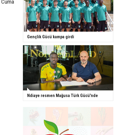
s Cuma
Gençlik Gücü kampa girdi
Ndiaye resmen Mağusa Türk Gücü'nde