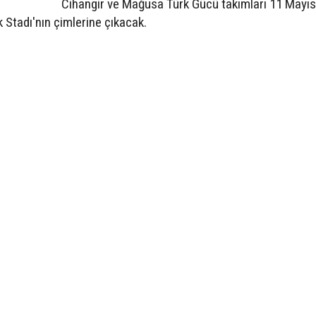
Cihangir ve Mağusa Türk Gücü takımları 11 Mayı
 Stadı'nın çimlerine çıkacak.