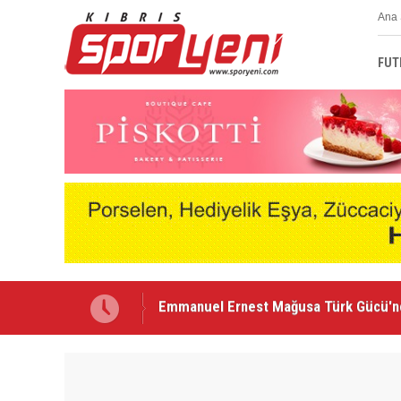
Ana 
FUT
Nehir Deniz, Türkiye ikincisi