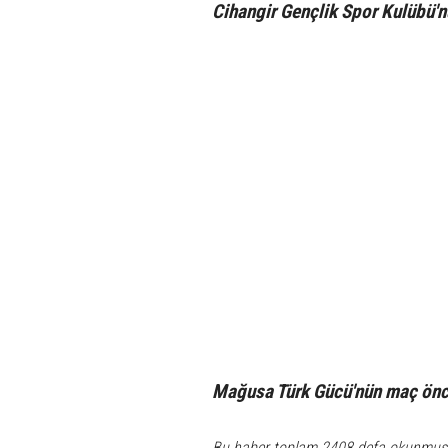
Cihangir Gençlik Spor Kulübü'
Mağusa Türk Gücü'nün maç önce
Bu haber toplam 2408 defa okunmuş