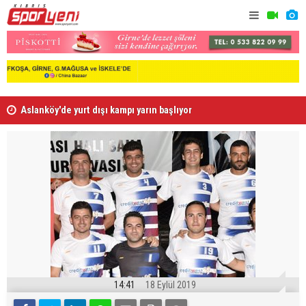
Aslanköy'de yurt dışı kampı yarın başlıyor
Gollü maçl
14:41
18 Eylül 2019