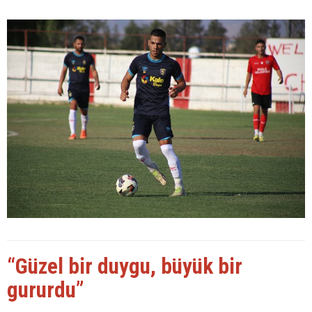
“Güzel bir duygu, büyük bir
gururdu”