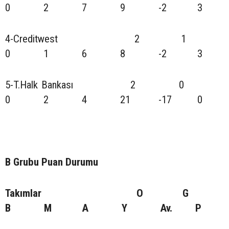
0 2 7 9 -2 3
4-Creditwest 2 1
0 1 6 8 -2 3
5-T.Halk Bankası 2 0
0 2 4 21 -17 0
B Grubu Puan Durumu
Takımlar O G
B M A Y Av. P