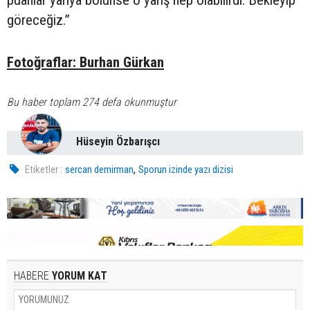
puanlar yarıya bölünse o yarış hep olabilirdi. Bekleyip
göreceğiz.”
Fotoğraflar: Burhan Gürkan
Bu haber toplam 274 defa okunmuştur
Hüseyin Özbarışcı
,
Etiketler :
sercan demirman
Sporun izinde yazı dizisi
HABERE
YORUM KAT