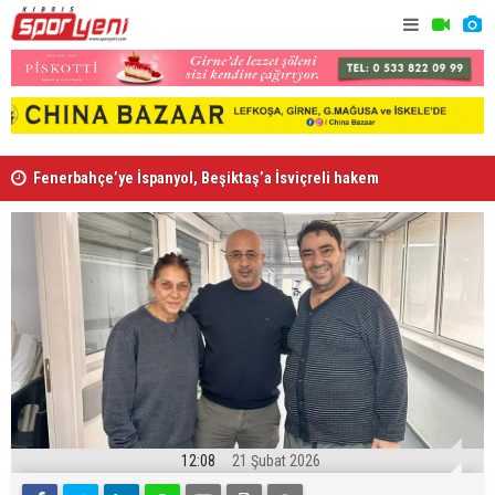
Fenerbahçe’ye İspanyol, Beşiktaş’a İsviçreli hakem
Aslanköy'de
12:08
21 Şubat 2026