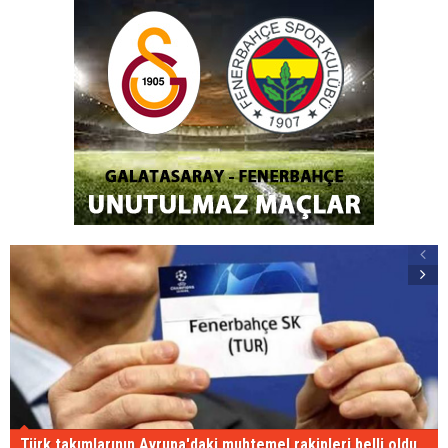
Türk takımlarının Avrupa'daki muhtemel rakipleri belli oldu