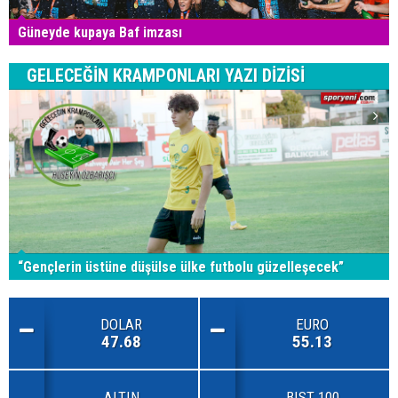
Güneyde kupaya Baf imzası
GELECEĞİN KRAMPONLARI YAZI DİZİSİ
“Gençlerin üstüne düşülse ülke futbolu güzelleşecek”
DOLAR
EURO
47.68
55.13
ALTIN
BIST 100