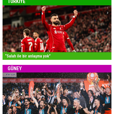
TÜRKİYE
“Salah ile bir anlaşma yok”
GÜNEY