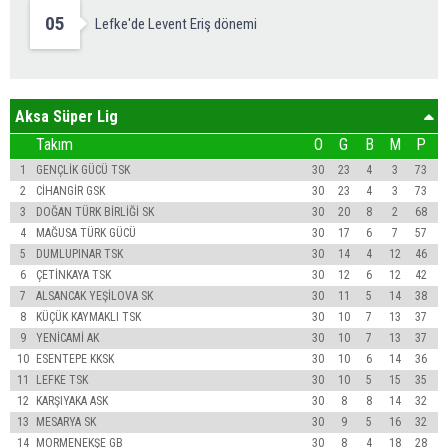
05
Lefke'de Levent Eriş dönemi
Aksa Süper Lig
Takım
O
G
B
M
P
1
GENÇLİK GÜCÜ TSK
30
23
4
3
73
2
CİHANGİR GSK
30
23
4
3
73
3
DOĞAN TÜRK BİRLİĞİ SK
30
20
8
2
68
4
MAĞUSA TÜRK GÜCÜ
30
17
6
7
57
5
DUMLUPINAR TSK
30
14
4
12
46
6
ÇETİNKAYA TSK
30
12
6
12
42
7
ALSANCAK YEŞİLOVA SK
30
11
5
14
38
8
KÜÇÜK KAYMAKLI TSK
30
10
7
13
37
9
YENİCAMİ AK
30
10
7
13
37
10
ESENTEPE KKSK
30
10
6
14
36
11
LEFKE TSK
30
10
5
15
35
12
KARŞIYAKA ASK
30
8
8
14
32
13
MESARYA SK
30
9
5
16
32
14
MORMENEKŞE GB
30
8
4
18
28