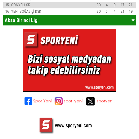
15
GÖNYELİ SK
30
4
9
17
21
16
YENİ BOĞAZİÇİ DSK
30
5
4
21
19
Aksa Birinci Lig