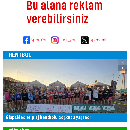
HENTBOL
Glapsides'te plaj hentbolu coşkusu yaşandı