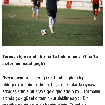
Turnuva için orada bir hafta bulundunuz. O hafta
sizler için nasıl geçti?
“Benim için oranın en güzel tarafı, ligde rakip
olduğum, rekabet ettiğim, başka takımlarda oynayan
arkadaşlarımla bir araya geldiğimizde o milli formanın
altında çok güzel ortamın kurulabilmesiydi. Bir
tecrübe ve bir anı oldu hepimiz için. Güzel bir