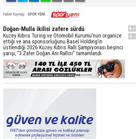
SPOR YENİ
Haber Kaynağı
Doğan-Mulla ikilisi zafere sürdü
A+
Kuzey Kıbrıs Turing ve Otomobil Kurumu’nun organize
A-
ettiği ve ana sponsorluğunu Basel Holding’in
üstlendiği 2026 Kuzey Kıbrıs Ralli Şampiyonası beşinci
yarışı, “3.Zafer Doğan Anı Rallisi” tamamlandı.