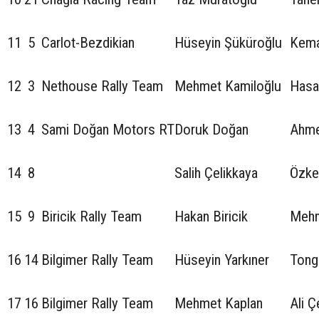
11
5
Carlot-Bezdikian
Hüseyin Şüküroğlu
Kema
12
3
Nethouse Rally Team
Mehmet Kamiloğlu
Hasa
13
4
Sami Doğan Motors RT
Doruk Doğan
Ahme
14
8
Salih Çelikkaya
Özke
15
9
Biricik Rally Team
Hakan Biricik
Mehm
16
14
Bilgimer Rally Team
Hüseyin Yarkıner
Tong
17
16
Bilgimer Rally Team
Mehmet Kaplan
Ali Ç