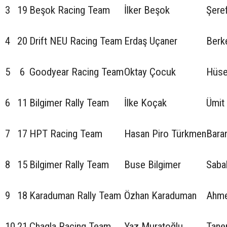
3
19
Beşok Racing Team
İlker Beşok
Şere
4
20
Drift NEU Racing Team
Erdaş Uçaner
Berk
5
6
Goodyear Racing Team
Oktay Çocuk
Hüse
6
11
Bilgimer Rally Team
İlke Koçak
Ümit
7
17
HPT Racing Team
Hasan Piro Türkmen
Bara
8
15
Bilgimer Rally Team
Buse Bilgimer
Sabah
9
18
Karaduman Rally Team
Özhan Karaduman
Ahme
10
21
Chagla Racing Team
Yaz Muratoğlu
Tane