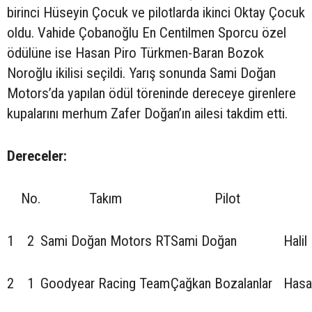
birinci Hüseyin Çocuk ve pilotlarda ikinci Oktay Çocuk
oldu. Vahide Çobanoğlu En Centilmen Sporcu özel
ödülüne ise Hasan Piro Türkmen-Baran Bozok
Noroğlu ikilisi seçildi. Yarış sonunda Sami Doğan
Motors’da yapılan ödül töreninde dereceye girenlere
kupalarını merhum Zafer Doğan’ın ailesi takdim etti.
Dereceler:
No.
Takım
Pilot
1
2
Sami Doğan Motors RT
Sami Doğan
Halil
2
1
Goodyear Racing Team
Çağkan Bozalanlar
Hasa