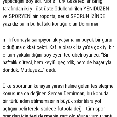
yapacağını söyledi. Kıbrıs Türk Gazeteciler Birliği
tarafından iki yıl üst üste ödüllendirilen YENİDÜZEN
ve SPORYENİ’nin röportaj serisi SPORUN İZİNDE
yazı dizisinin bu haftaki konuğu olan Demirman,
milli formayla şampiyonluk yaşamanın büyük bir gurur
olduğuna dikkat çekti. Kafile olarak İtalya’da çok iyi bir
ortam yakalandığını söyleyen tecrübeli oyuncu, “Bir
haftalık süreci, hem keyifli geçirdik, hem de başarıyla
döndük. Mutluyuz...” dedi.
Ülke sporunun kanayan yarası haline gelen tesisleşme
konusuna da değinen Sercan Demirman, bu konuda
bir türlü adım atılmamasının büyük sıkıntılara yol
açtığını belirterek, sadece futbola değil, tüm spor
branşları için tesisleşmenin şart olduğuna vurgu yaptı.