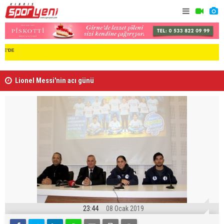
Lionel Messi'nin acı günü
Arsenal, B
23:44
08 Ocak 2019