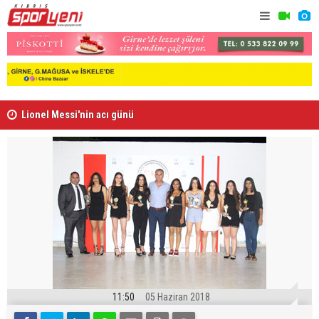
Lionel Messi'nin acı günü
Arsenal, B
11:50
05 Haziran 2018