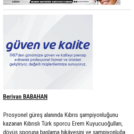
Berivan BABAHAN
Prosyonel güreş alanında Kıbrıs şampiyonluğunu
kazanan Kıbrıslı Türk sporcu Erem Kuyucuoğulları,
dövüş sporuna başlama hikâyesini ve şampiyonluğa