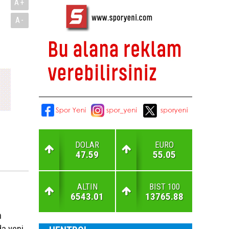
A+
A-
DOLAR
EURO
47.59
55.05
ALTIN
BIST 100
6543.01
13765.88
n
da yeni