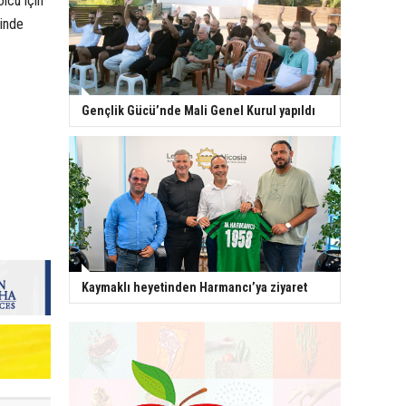
lcu için
finde
Gençlik Gücü’nde Mali Genel Kurul yapıldı
Kaymaklı heyetinden Harmancı’ya ziyaret