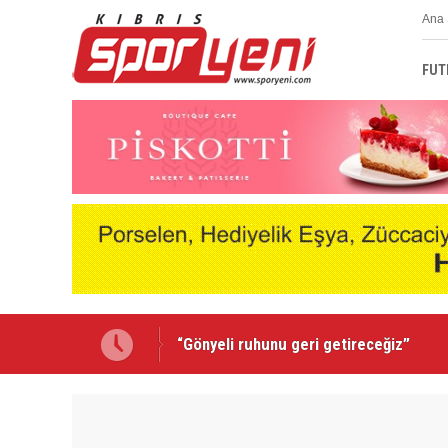
Ana 
FUT
Ersal Hafız Baf Ülkü Yurdu'nda