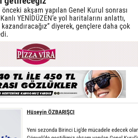
i getireceğiz”
 önceki akşam yapılan Genel Kurul sonrası
Kanlı YENİDÜZEN’e yol haritalarını anlattı,
 kazandıracağız” diyerek, gençlere daha çok
di.
Hüseyin ÖZBARIŞCI
Yeni sezonda Birinci Lig’de mücadele edecek ola
Gönyeli’de geçtiğimiz akşam yapılan Genel Kurul’