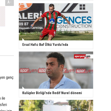
A-
Ersal Hafız Baf Ülkü Yurdu'nda
iyen genç
Kulüpler Birliği'nde Redif Nurel dönemi
 ile
sferi