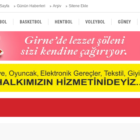
Sayfa
Günün Haberleri
Arşiv
Sitene Ekle
BOL
BASKETBOL
HENTBOL
VOLEYBOL
GÜNEY
TÜRKİYE
AVRUPA
DÜNYA
Ku