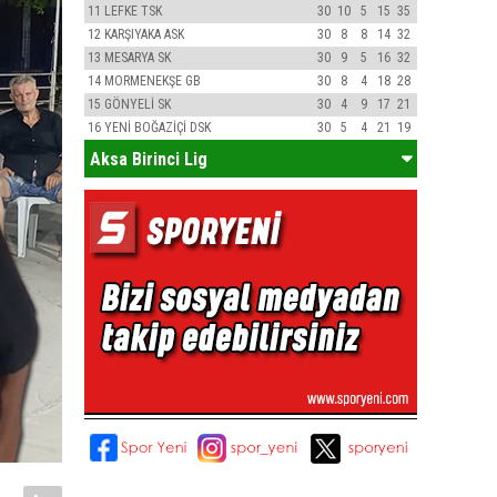
11
LEFKE TSK
30
10
5
15
35
12
KARŞIYAKA ASK
30
8
8
14
32
13
MESARYA SK
30
9
5
16
32
14
MORMENEKŞE GB
30
8
4
18
28
15
GÖNYELİ SK
30
4
9
17
21
16
YENİ BOĞAZİÇİ DSK
30
5
4
21
19
Aksa Birinci Lig