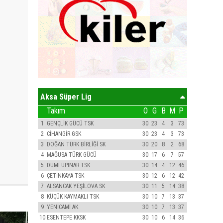
Aksa Süper Lig
Takım
O
G
B
M
P
1
GENÇLİK GÜCÜ TSK
30
23
4
3
73
2
CİHANGİR GSK
30
23
4
3
73
3
DOĞAN TÜRK BİRLİĞİ SK
30
20
8
2
68
4
MAĞUSA TÜRK GÜCÜ
30
17
6
7
57
5
DUMLUPINAR TSK
30
14
4
12
46
6
ÇETİNKAYA TSK
30
12
6
12
42
7
ALSANCAK YEŞİLOVA SK
30
11
5
14
38
8
KÜÇÜK KAYMAKLI TSK
30
10
7
13
37
9
YENİCAMİ AK
30
10
7
13
37
10
ESENTEPE KKSK
30
10
6
14
36