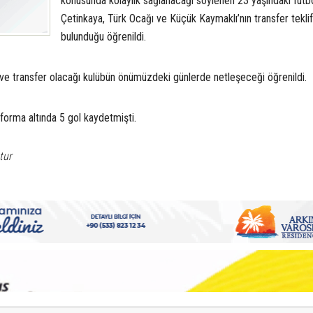
konusunda kolaylık sağlanacağı söylenen 23 yaşındaki futbo
Çetinkaya, Türk Ocağı ve Küçük Kaymaklı’nın transfer tekli
bulunduğu öğrenildi.
e transfer olacağı kulübün önümüzdeki günlerde netleşeceği öğrenildi.
 forma altında 5 gol kaydetmişti.
tur