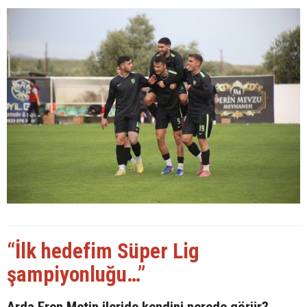
“İlk hedefim Süper Lig
şampiyonluğu…”