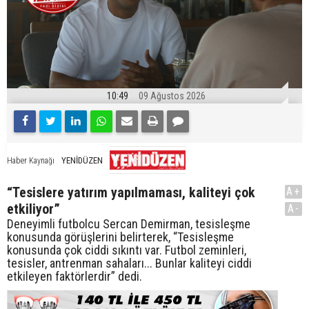
10:49
09 Ağustos 2026
YENİDÜZEN
Haber Kaynağı
“Tesislere yatırım yapılmaması, kaliteyi çok
A+
etkiliyor”
A-
Deneyimli futbolcu Sercan Demirman, tesisleşme
konusunda görüşlerini belirterek, “Tesisleşme
konusunda çok ciddi sıkıntı var. Futbol zeminleri,
tesisler, antrenman sahaları... Bunlar kaliteyi ciddi
etkileyen faktörlerdir” dedi.