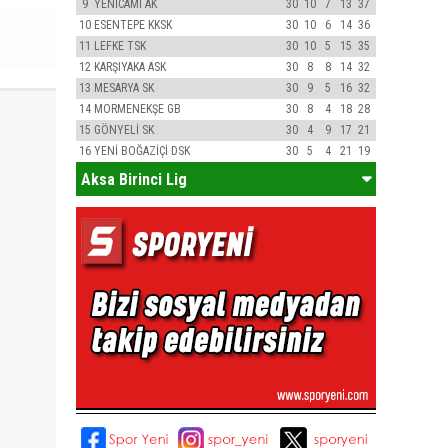
9
YENİCAMİ AK
30
10
7
13
37
10
ESENTEPE KKSK
30
10
6
14
36
11
LEFKE TSK
30
10
5
15
35
12
KARŞIYAKA ASK
30
8
8
14
32
13
MESARYA SK
30
9
5
16
32
14
MORMENEKŞE GB
30
8
4
18
28
15
GÖNYELİ SK
30
4
9
17
21
16
YENİ BOĞAZİÇİ DSK
30
5
4
21
19
Aksa Birinci Lig