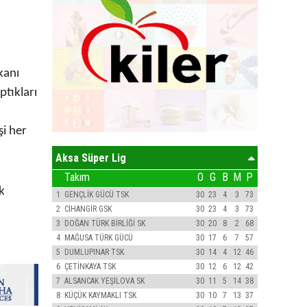
kanı
ptıkları
şi her
Aksa Süper Lig
Takım
O
G
B
M
P
k
1
GENÇLİK GÜCÜ TSK
30
23
4
3
73
2
CİHANGİR GSK
30
23
4
3
73
3
DOĞAN TÜRK BİRLİĞİ SK
30
20
8
2
68
4
MAĞUSA TÜRK GÜCÜ
30
17
6
7
57
5
DUMLUPINAR TSK
30
14
4
12
46
6
ÇETİNKAYA TSK
30
12
6
12
42
7
ALSANCAK YEŞİLOVA SK
30
11
5
14
38
8
KÜÇÜK KAYMAKLI TSK
30
10
7
13
37