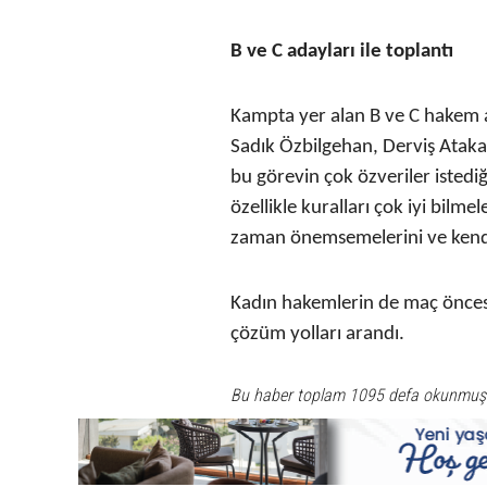
B ve C adayları ile toplantı
Kampta yer alan B ve C hakem ad
Sadık Özbilgehan, Derviş Atakan
bu görevin çok özveriler isted
özellikle kuralları çok iyi bilme
zaman önemsemelerini ve kendiler
Kadın hakemlerin de maç öncesi 
çözüm yolları arandı.
Bu haber toplam 1095 defa okunmuş