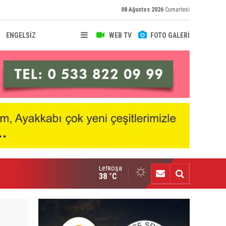
08 Ağustos 2026
Cumartesi
ENGELSİZ
WEB TV
FOTO GALERİ
Lefkoşa
 Barcelona Futbol Kampı Lefkoşa’da başlıyor
38 °C