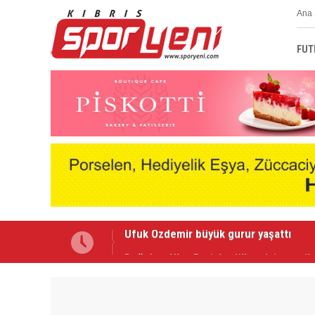
Ana 
FUT
Doğukan Ulaç Paris'te ülkemizi temsil 