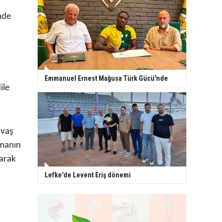
nde
Emmanuel Ernest Mağusa Türk Gücü'nde
ile
avaş
şmanın
larak
Lefke'de Levent Eriş dönemi