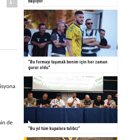
ı
başlıyor
A-
“Bu formayı taşımak benim için her zaman
gurur oldu”
2
isyona
nin de
“Bu yıl tüm kupalara talibiz”