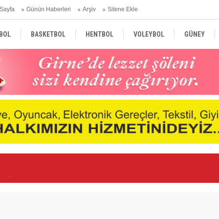
Sayfa
Günün Haberleri
Arşiv
Sitene Ekle
BOL
BASKETBOL
HENTBOL
VOLEYBOL
GÜNEY
TÜRKİYE
AVRUPA
DÜNYA
etti
FC