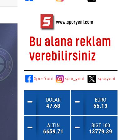
DOLAR
EURO
47.68
55.13
ALTIN
BIST 100
6659.71
13779.39