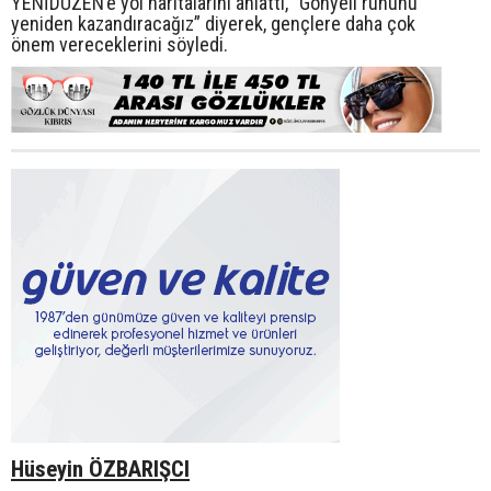
YENİDÜZEN’e yol haritalarını anlattı, “Gönyeli ruhunu
yeniden kazandıracağız” diyerek, gençlere daha çok
önem vereceklerini söyledi.
Hüseyin ÖZBARIŞCI