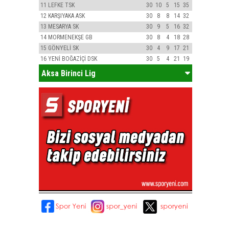
11
LEFKE TSK
30
10
5
15
35
12
KARŞIYAKA ASK
30
8
8
14
32
13
MESARYA SK
30
9
5
16
32
14
MORMENEKŞE GB
30
8
4
18
28
15
GÖNYELİ SK
30
4
9
17
21
16
YENİ BOĞAZİÇİ DSK
30
5
4
21
19
Aksa Birinci Lig