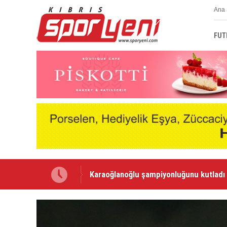
Ana 
FUT
Voleybolda transfer dönemi sürüyor