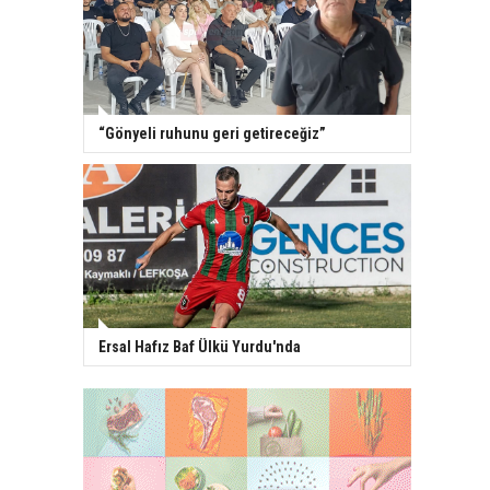
“Gönyeli ruhunu geri getireceğiz”
Ersal Hafız Baf Ülkü Yurdu'nda