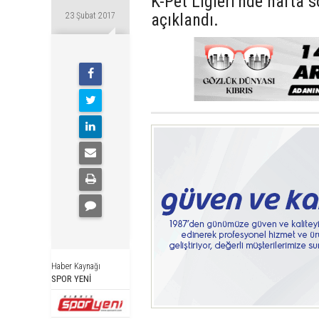
K-Pet Ligleri'nde hafta
açıklandı.
23 Şubat 2017
Haber Kaynağı
SPOR YENİ