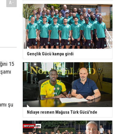
A-
Gençlik Gücü kampa girdi
ğini 15
kşamı
amı şu
Ndiaye resmen Mağusa Türk Gücü'nde