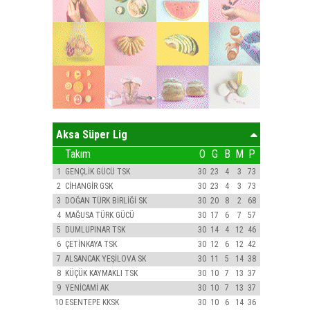
Aksa Süper Lig
Takım
O
G
B
M
P
1
GENÇLİK GÜCÜ TSK
30
23
4
3
73
2
CİHANGİR GSK
30
23
4
3
73
3
DOĞAN TÜRK BİRLİĞİ SK
30
20
8
2
68
4
MAĞUSA TÜRK GÜCÜ
30
17
6
7
57
5
DUMLUPINAR TSK
30
14
4
12
46
6
ÇETİNKAYA TSK
30
12
6
12
42
7
ALSANCAK YEŞİLOVA SK
30
11
5
14
38
8
KÜÇÜK KAYMAKLI TSK
30
10
7
13
37
9
YENİCAMİ AK
30
10
7
13
37
10
ESENTEPE KKSK
30
10
6
14
36