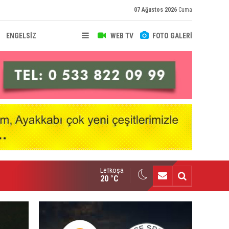
07 Ağustos 2026
Cuma
ENGELSİZ
WEB TV
FOTO GALERİ
Lefkoşa
nçlik Gücü kampa girdi
20 °C