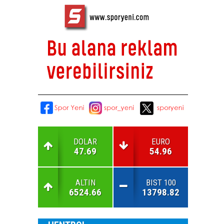
DOLAR
EURO
47.69
54.96
ALTIN
BIST 100
6524.66
13798.82