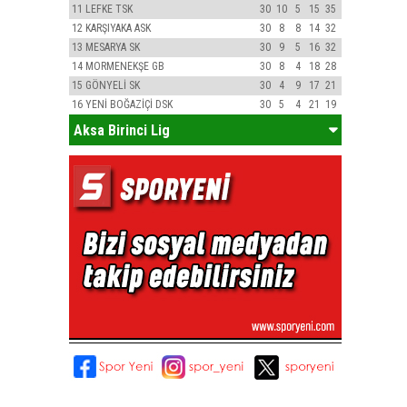
11
LEFKE TSK
30
10
5
15
35
12
KARŞIYAKA ASK
30
8
8
14
32
13
MESARYA SK
30
9
5
16
32
14
MORMENEKŞE GB
30
8
4
18
28
15
GÖNYELİ SK
30
4
9
17
21
16
YENİ BOĞAZİÇİ DSK
30
5
4
21
19
Aksa Birinci Lig