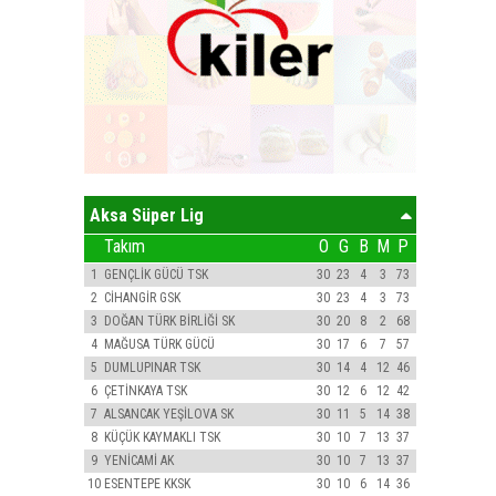
Aksa Süper Lig
Takım
O
G
B
M
P
1
GENÇLİK GÜCÜ TSK
30
23
4
3
73
2
CİHANGİR GSK
30
23
4
3
73
3
DOĞAN TÜRK BİRLİĞİ SK
30
20
8
2
68
4
MAĞUSA TÜRK GÜCÜ
30
17
6
7
57
5
DUMLUPINAR TSK
30
14
4
12
46
6
ÇETİNKAYA TSK
30
12
6
12
42
7
ALSANCAK YEŞİLOVA SK
30
11
5
14
38
8
KÜÇÜK KAYMAKLI TSK
30
10
7
13
37
9
YENİCAMİ AK
30
10
7
13
37
10
ESENTEPE KKSK
30
10
6
14
36