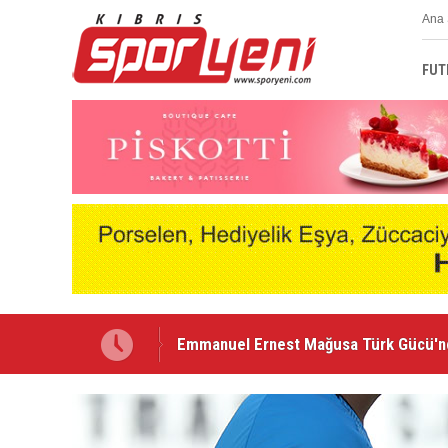
Ana 
FUT
Emmanuel Ernest Mağusa Türk Gücü'
Nehir Deniz, Türkiye ikincisi