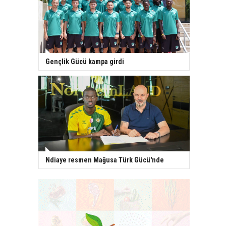
Gençlik Gücü kampa girdi
Ndiaye resmen Mağusa Türk Gücü'nde