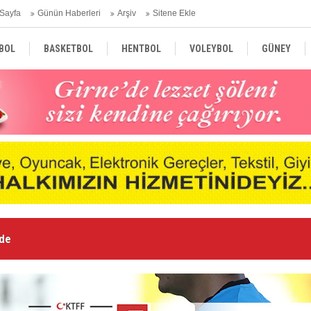
Sayfa
Günün Haberleri
Arşiv
Sitene Ekle
BOL
BASKETBOL
HENTBOL
VOLEYBOL
GÜNEY
TÜRKİYE
AVRUPA
DÜNYA
nde
Le