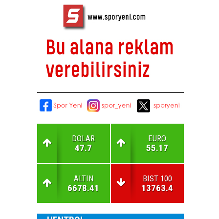
DOLAR
EURO
47.7
55.17
ALTIN
BIST 100
6678.41
13763.4