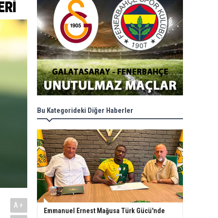
Bu Kategorideki Diğer Haberler
A+
Emmanuel Ernest Mağusa Türk Gücü'nde