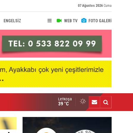
07 Ağustos 2026
Cuma
ENGELSİZ
WEB TV
FOTO GALERİ
Lefkoşa
fke'de Levent Eriş dönemi
39 °C