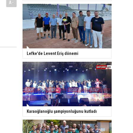
A-
Lefke'de Levent Eriş dönemi
Karaoğlanoğlu şampiyonluğunu kutladı