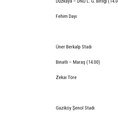
Düzkaya – DND L. G. Birliği (14.0
Fehim Dayı
Üner Berkalp Stadı
Binatlı – Maraş (14.00)
Zekai Töre
Gaziköy Şenol Stadı