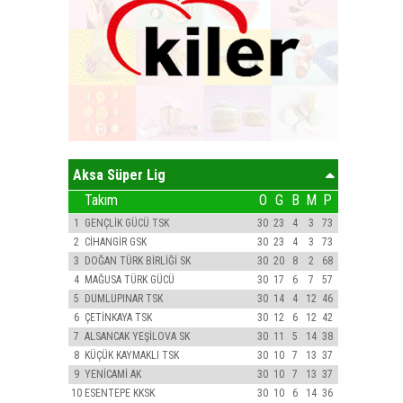
Aksa Süper Lig
Takım
O
G
B
M
P
1
GENÇLİK GÜCÜ TSK
30
23
4
3
73
2
CİHANGİR GSK
30
23
4
3
73
3
DOĞAN TÜRK BİRLİĞİ SK
30
20
8
2
68
4
MAĞUSA TÜRK GÜCÜ
30
17
6
7
57
5
DUMLUPINAR TSK
30
14
4
12
46
6
ÇETİNKAYA TSK
30
12
6
12
42
7
ALSANCAK YEŞİLOVA SK
30
11
5
14
38
8
KÜÇÜK KAYMAKLI TSK
30
10
7
13
37
9
YENİCAMİ AK
30
10
7
13
37
10
ESENTEPE KKSK
30
10
6
14
36