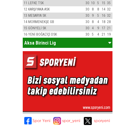
11
LEFKE TSK
30
10
5
15
35
12
KARŞIYAKA ASK
30
8
8
14
32
13
MESARYA SK
30
9
5
16
32
14
MORMENEKŞE GB
30
8
4
18
28
15
GÖNYELİ SK
30
4
9
17
21
16
YENİ BOĞAZİÇİ DSK
30
5
4
21
19
Aksa Birinci Lig