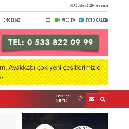
06 Ağustos 2026
Perşembe
ENGELSİZ
WEB TV
FOTO GALERİ
Lefkoşa
iaye resmen Mağusa Türk Gücü'nde
38 °C