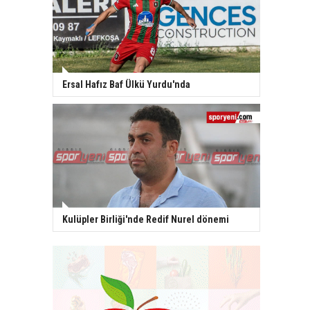
Ersal Hafız Baf Ülkü Yurdu'nda
Kulüpler Birliği'nde Redif Nurel dönemi