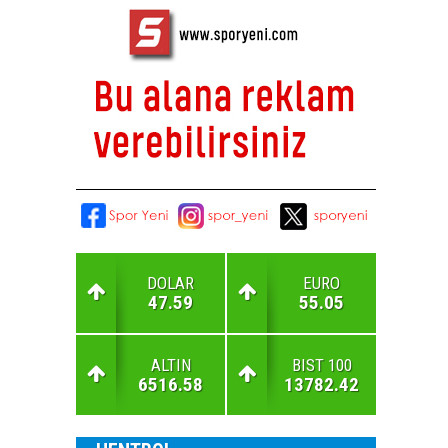
DOLAR
EURO
47.59
55.05
ALTIN
BIST 100
6516.58
13782.42