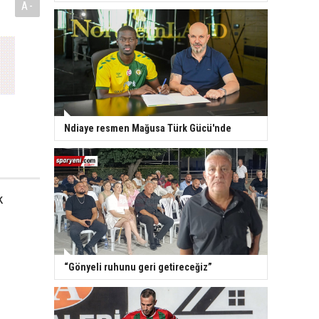
A-
Ndiaye resmen Mağusa Türk Gücü'nde
k
“Gönyeli ruhunu geri getireceğiz”