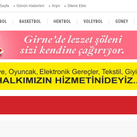
Sayfa
Günün Haberleri
Arşiv
Sitene Ekle
BOL
BASKETBOL
HENTBOL
VOLEYBOL
GÜNEY
TÜRKİYE
AVRUPA
DÜNYA
Nd