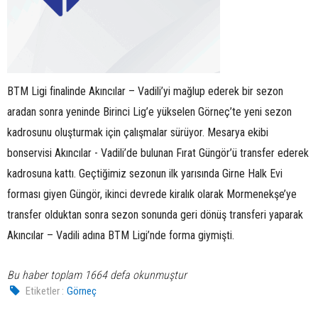
BTM Ligi finalinde Akıncılar – Vadili’yi mağlup ederek bir sezon
aradan sonra yeninde Birinci Lig’e yükselen Görneç’te yeni sezon
kadrosunu oluşturmak için çalışmalar sürüyor. Mesarya ekibi
bonservisi Akıncılar - Vadili’de bulunan Fırat Güngör’ü transfer ederek
kadrosuna kattı. Geçtiğimiz sezonun ilk yarısında Girne Halk Evi
forması giyen Güngör, ikinci devrede kiralık olarak Mormenekşe’ye
transfer olduktan sonra sezon sonunda geri dönüş transferi yaparak
Akıncılar – Vadili adına BTM Ligi’nde forma giymişti.
Bu haber toplam 1664 defa okunmuştur
Etiketler :
Görneç