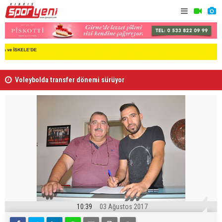
Voleybolda transfer dönemi sürüyor
Gençlik Gü
10:39
03 Ağustos 2017