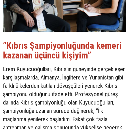
“Kıbrıs Şampiyonluğunda kemeri
kazanan üçüncü kişiyim”
Erem Kuyucuoğulları, Kıbrıs’ın güneyinde gerçekleşen
karşılaşmalarda, Almanya, İngiltere ve Yunanistan gibi
farklı ülkelerden katılan dövüşçüleri yenerek Kıbrıs
şampiyonu olduğunu ifade etti. Profesyonel güreş
dalında Kıbrıs şampiyonluğu olan Kuyucuoğulları,
şampiyonluğa uzanan sürece değinerek, “İlk
maçlarıma yenilerek başladım. Fakat çok fazla
antrenman ve çalışma sonucunda yükselişe geçerek,