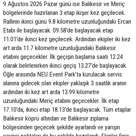
9 Ağustos 2026 Pazar günü ise Balıkesir ve Meriç
bölgelerinde hazırlanan 3 etap ikişer kez geçilecek.
Rallinin ikinci günü 9.8 kilometre uzunluğundaki Ercan
Etabı ile başlayacak. 09.58’de başlayacak etap
11.01’de ikinci kez geçilecek. Ardından ekipler iki kez
art arda 11.7 kilometre uzunluğundaki Balıkesir
etabını geçecekler. İlk geçişin başlama saati 12.24
olarak belirlenirken ikinci geçiş 13.27’de başlayacak.
Öğle arasında NEU Event Park’ta kurulacak servis
alanına gidecek olan ekipler yaklaşık 3 saatlik aranın
ardından iki kez art arda 13.99 kilometre
uzunluğundaki Meriç etabını geçecekler. İlk etap
17.10’da, ikinci etap 18.13’de başlayacak. Tüm etaplar
Balıkesir köprü altından ve Balıkesir zıplama
bölgesinden geçecek şekilde ayarlandı ve yarışın
seyirci noktaları da bu şekilde hazırlandı. Ekipler finiş