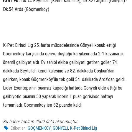
GOLLER:
Dk.74 Beytullah (Kendi Kalesine), Dk.82 Coşkun (Gönyeli) -
Dk.54 Arda (Göçmenköy)
K-Pet Birinci Lig 25. hafta mücadelesinde Gönyeli konuk ettiği
Göçmenköy karşısında geriye düştüğü karşılaşmada 2-1 kazanarak
önemli galibiyet aldı. Ev sahibi ekibe galibiyeti getiren goller 74.
dakikada Beytullah kendi kalesine ve 82. dakikada Coşkun’dan
gelirken, konuk Göçmenköy’ün tek golü 54. dakikada Arda’dan geldi.
Lider Esentepe’nin puansız kapadığı haftada Gönyeli elde ettiği bu
galibiyetle puanını 50 yaparak liderin 1 puan gerisinde haftayı
tamamladı. Göçmenköy ise 32 puanda kaldı.
Bu haber toplam 2009 defa okunmuştur
,
,
Etiketler :
GÖÇMENKÖY
GÖNYELİ
K-Pet Birinci Lig