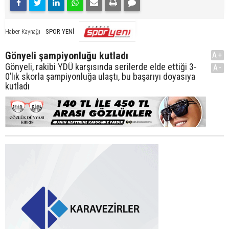
SPOR YENİ
Haber Kaynağı
Gönyeli şampiyonluğu kutladı
A+
Gönyeli, rakibi YDÜ karşısında serilerde elde ettiği 3-
A-
0’lık skorla şampiyonluğa ulaştı, bu başarıyı doyasıya
kutladı