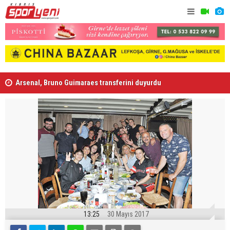
Arsenal, Bruno Guimaraes transferini duyurdu
Ufuk Özdem
13:25
30 Mayıs 2017