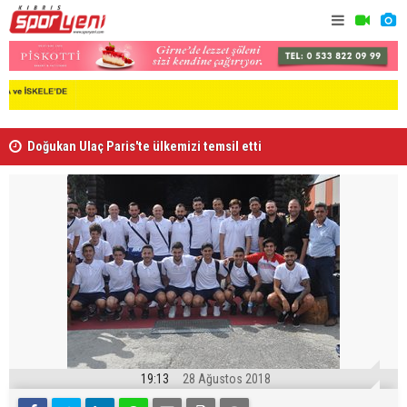
Doğukan Ulaç Paris'te ülkemizi temsil etti
FC Barcelo
19:13
28 Ağustos 2018