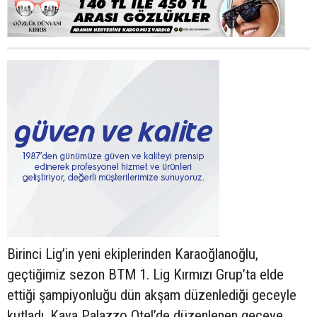
Birinci Lig’in yeni ekiplerinden Karaoğlanoğlu,
geçtiğimiz sezon BTM 1. Lig Kırmızı Grup’ta elde
ettiği şampiyonluğu dün akşam düzenlediği geceyle
kutladı. Kaya Palazzo Otel’de düzenlenen geceye