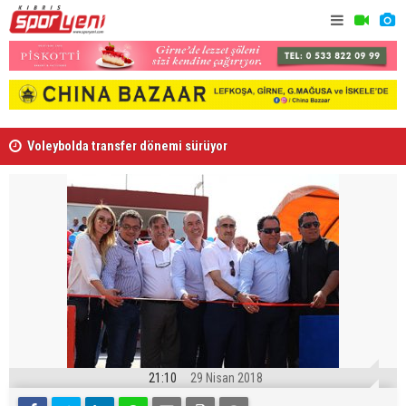
Voleybolda transfer dönemi sürüyor
Gençlik Gü
21:10
29 Nisan 2018